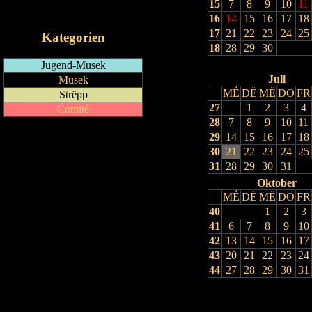
15
7
8
9
10
11
iCalendar-Feed
16
14
15
16
17
18
17
21
22
23
24
25
Kategorien
18
28
29
30
Jugend-Musek
Juli
Musek
MÉ
DË
MË
DO
FR
Strëpp
27
1
2
3
4
Comité
28
7
8
9
10
11
29
14
15
16
17
18
30
21
22
23
24
25
31
28
29
30
31
Oktober
MÉ
DË
MË
DO
FR
40
1
2
3
41
6
7
8
9
10
42
13
14
15
16
17
43
20
21
22
23
24
44
27
28
29
30
31
Drock Preview