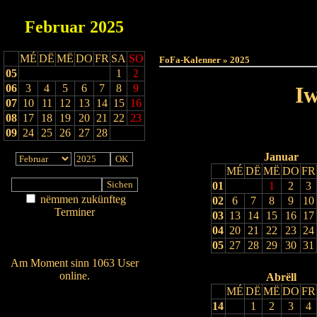
Februar
2025
Haut
MÉ
DË
MË
DO
FR
SA
SO
FoFa-Kalenner » 2025
05
1
2
06
3
4
5
6
7
8
9
Iw
07
10
11
12
13
14
15
16
08
17
18
19
20
21
22
23
09
24
25
26
27
28
Januar
MÉ
DË
MË
DO
FR
01
1
2
3
nëmmen zukünfteg
02
6
7
8
9
10
Terminer
03
13
14
15
16
17
Am Détail sichen
04
20
21
22
23
24
Nei agedroen
05
27
28
29
30
31
Am Moment sinn 1063 User
online.
Abrëll
MÉ
DË
MË
DO
FR
Wien ass online?
14
1
2
3
4
RSS-Feed