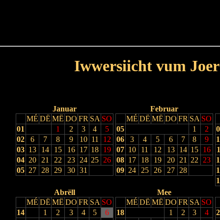
Haut
Dëss Woch
Dëse Mount
Dëst
Umellen
Iwwersiicht vum Joer
Lescht Joer
Nächst Joer
Januar
Februar
MÉ
DË
MË
DO
FR
SA
SO
MÉ
DË
MË
DO
FR
SA
SO
01
1
2
3
4
5
05
1
2
0
02
6
7
8
9
10
11
12
06
3
4
5
6
7
8
9
1
03
13
14
15
16
17
18
19
07
10
11
12
13
14
15
16
1
04
20
21
22
23
24
25
26
08
17
18
19
20
21
22
23
1
05
27
28
29
30
31
09
24
25
26
27
28
1
1
Abrëll
Mee
MÉ
DË
MË
DO
FR
SA
SO
MÉ
DË
MË
DO
FR
SA
SO
14
1
2
3
4
5
6
18
1
2
3
4
2