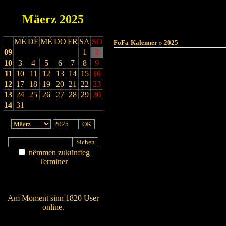
Mäerz
2025
MÉ
DË
MË
DO
FR
SA
SO
FoFa-Kalenner » 2025
09
1
2
10
3
4
5
6
7
8
9
11
10
11
12
13
14
15
16
12
17
18
19
20
21
22
23
13
24
25
26
27
28
29
30
14
31
nëmmen zukünfteg
Terminer
Am Détail sichen
Nei agedroen
Am Moment sinn 1820 User
online.
Wien ass online?