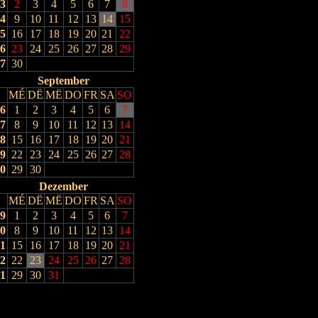
3
2
3
4
5
6
7
8
4
9
10
11
12
13
14
15
5
16
17
18
19
20
21
22
6
23
24
25
26
27
28
29
7
30
September
MÉ
DË
MË
DO
FR
SA
SO
6
1
2
3
4
5
6
7
7
8
9
10
11
12
13
14
8
15
16
17
18
19
20
21
9
22
23
24
25
26
27
28
0
29
30
Dezember
MÉ
DË
MË
DO
FR
SA
SO
9
1
2
3
4
5
6
7
0
8
9
10
11
12
13
14
1
15
16
17
18
19
20
21
2
22
23
24
25
26
27
28
1
29
30
31