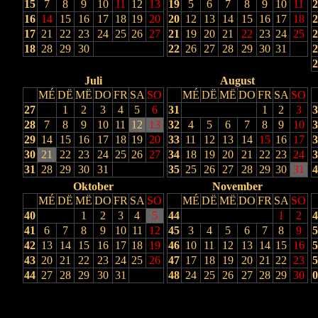
15
7
8
9
10
11
12
13
19
5
6
7
8
9
10
11
2
16
14
15
16
17
18
19
20
20
12
13
14
15
16
17
18
2
17
21
22
23
24
25
26
27
21
19
20
21
22
23
24
25
2
18
28
29
30
22
26
27
28
29
30
31
2
2
Juli
August
MÉ
DË
MË
DO
FR
SA
SO
MÉ
DË
MË
DO
FR
SA
SO
27
1
2
3
4
5
6
31
1
2
3
3
28
7
8
9
10
11
12
13
32
4
5
6
7
8
9
10
3
29
14
15
16
17
18
19
20
33
11
12
13
14
15
16
17
3
30
21
22
23
24
25
26
27
34
18
19
20
21
22
23
24
3
31
28
29
30
31
35
25
26
27
28
29
30
31
4
Oktober
November
MÉ
DË
MË
DO
FR
SA
SO
MÉ
DË
MË
DO
FR
SA
SO
40
1
2
3
4
5
44
1
2
4
41
6
7
8
9
10
11
12
45
3
4
5
6
7
8
9
5
42
13
14
15
16
17
18
19
46
10
11
12
13
14
15
16
5
43
20
21
22
23
24
25
26
47
17
18
19
20
21
22
23
5
44
27
28
29
30
31
48
24
25
26
27
28
29
30
0