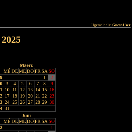
 Joer
Terminlëscht
Ugemelt als:
Guest-User
 2025
Mäerz
MÉ
DË
MË
DO
FR
SA
SO
9
1
2
0
3
4
5
6
7
8
9
1
10
11
12
13
14
15
16
2
17
18
19
20
21
22
23
3
24
25
26
27
28
29
30
4
31
Juni
MÉ
DË
MË
DO
FR
SA
SO
2
1