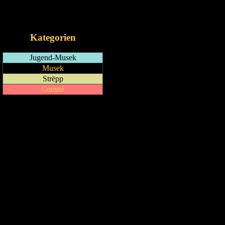
RSS-Feed
iCalendar-Feed
Kategorien
Jugend-Musek
Musek
Strëpp
Comité
Drock Preview