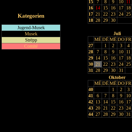
15
7
8
9
10
11
iCalendar-Feed
16
14
15
16
17
18
17
21
22
23
24
25
Kategorien
18
28
29
30
Jugend-Musek
Juli
Musek
MÉ
DË
MË
DO
FR
Strëpp
27
1
2
3
4
Comité
28
7
8
9
10
11
29
14
15
16
17
18
30
21
22
23
24
25
31
28
29
30
31
Oktober
MÉ
DË
MË
DO
FR
40
1
2
3
41
6
7
8
9
10
42
13
14
15
16
17
43
20
21
22
23
24
44
27
28
29
30
31
Drock Preview