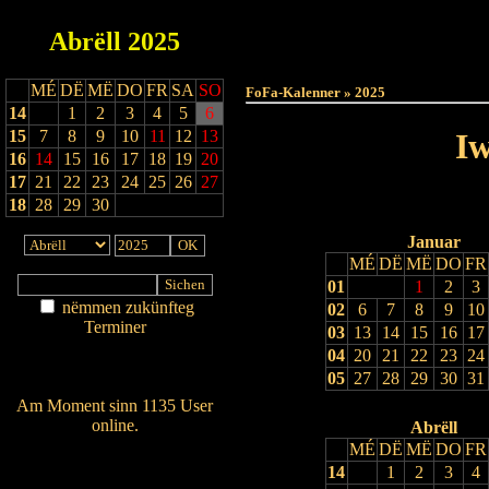
Abrëll
2025
Haut
MÉ
DË
MË
DO
FR
SA
SO
FoFa-Kalenner » 2025
14
1
2
3
4
5
6
15
7
8
9
10
11
12
13
Iw
16
14
15
16
17
18
19
20
17
21
22
23
24
25
26
27
18
28
29
30
Januar
MÉ
DË
MË
DO
FR
01
1
2
3
nëmmen zukünfteg
02
6
7
8
9
10
Terminer
03
13
14
15
16
17
Am Détail sichen
04
20
21
22
23
24
Nei agedroen
05
27
28
29
30
31
Am Moment sinn 1135 User
online.
Abrëll
MÉ
DË
MË
DO
FR
Wien ass online?
14
1
2
3
4
RSS-Feed