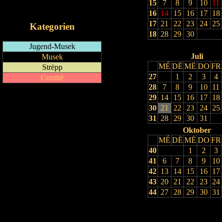
15
7
8
9
10
11
iCalendar-Feed
16
14
15
16
17
18
17
21
22
23
24
25
Kategorien
18
28
29
30
Jugend-Musek
Juli
Musek
MÉ
DË
MË
DO
FR
Strëpp
27
1
2
3
4
Comité
28
7
8
9
10
11
29
14
15
16
17
18
30
21
22
23
24
25
31
28
29
30
31
Oktober
MÉ
DË
MË
DO
FR
40
1
2
3
41
6
7
8
9
10
42
13
14
15
16
17
43
20
21
22
23
24
44
27
28
29
30
31
Drock Preview