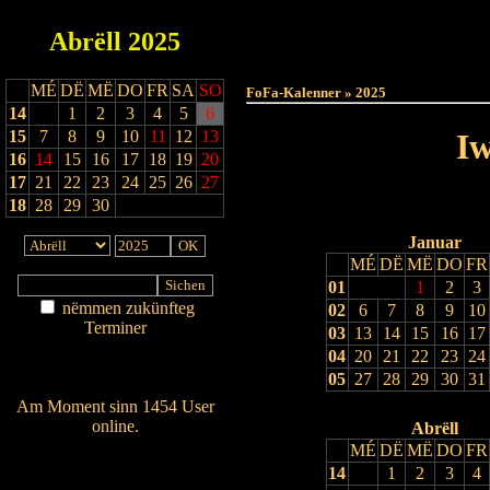
Abrëll
2025
Haut
MÉ
DË
MË
DO
FR
SA
SO
FoFa-Kalenner » 2025
14
1
2
3
4
5
6
15
7
8
9
10
11
12
13
Iw
16
14
15
16
17
18
19
20
17
21
22
23
24
25
26
27
18
28
29
30
Januar
MÉ
DË
MË
DO
FR
01
1
2
3
nëmmen zukünfteg
02
6
7
8
9
10
Terminer
03
13
14
15
16
17
Am Détail sichen
04
20
21
22
23
24
Nei agedroen
05
27
28
29
30
31
Am Moment sinn 1454 User
online.
Abrëll
MÉ
DË
MË
DO
FR
Wien ass online?
14
1
2
3
4
RSS-Feed