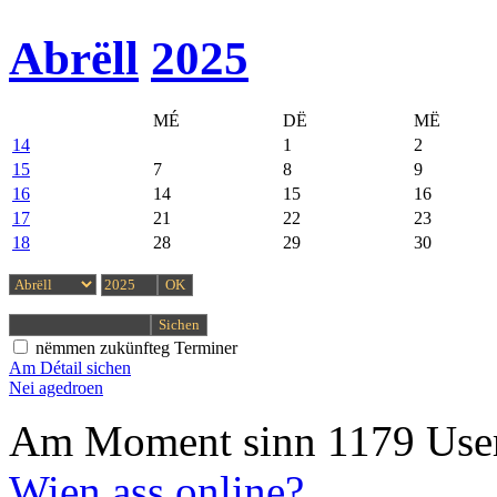
Abrëll
2025
MÉ
DË
MË
14
1
2
15
7
8
9
16
14
15
16
17
21
22
23
18
28
29
30
nëmmen zukünfteg Terminer
Am Détail sichen
Nei agedroen
Am Moment sinn 1179 User
Wien ass online?