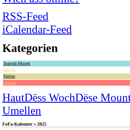
RSS-Feed
iCalendar-Feed
Kategorien
Jugend-Musek
Musek
Strëpp
Comité
Haut
Dëss Woch
Dëse Moun
Umellen
FoFa-Kalenner » 2025