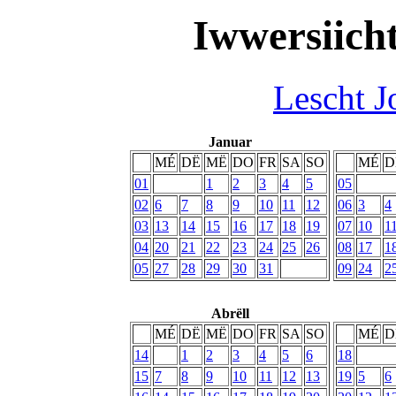
Iwwersiich
Lescht J
Januar
MÉ
DË
MË
DO
FR
SA
SO
MÉ
D
01
1
2
3
4
5
05
02
6
7
8
9
10
11
12
06
3
4
03
13
14
15
16
17
18
19
07
10
1
04
20
21
22
23
24
25
26
08
17
1
05
27
28
29
30
31
09
24
2
Abrëll
MÉ
DË
MË
DO
FR
SA
SO
MÉ
D
14
1
2
3
4
5
6
18
15
7
8
9
10
11
12
13
19
5
6