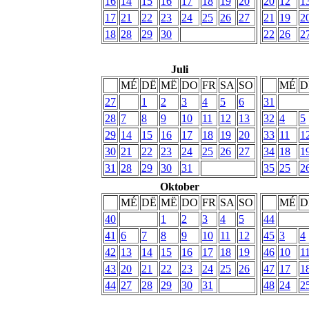
16
14
15
16
17
18
19
20
20
12
1
17
21
22
23
24
25
26
27
21
19
2
18
28
29
30
22
26
2
Juli
MÉ
DË
MË
DO
FR
SA
SO
MÉ
D
27
1
2
3
4
5
6
31
28
7
8
9
10
11
12
13
32
4
5
29
14
15
16
17
18
19
20
33
11
1
30
21
22
23
24
25
26
27
34
18
1
31
28
29
30
31
35
25
2
Oktober
MÉ
DË
MË
DO
FR
SA
SO
MÉ
D
40
1
2
3
4
5
44
41
6
7
8
9
10
11
12
45
3
4
42
13
14
15
16
17
18
19
46
10
1
43
20
21
22
23
24
25
26
47
17
1
44
27
28
29
30
31
48
24
2