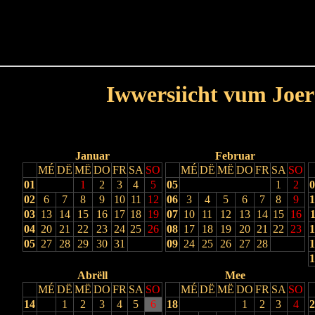
Haut
Dëss Woch
Dëse Mount
Dëst
Umellen
Iwwersiicht vum Joer
Lescht Joer
Nächst Joer
Januar
Februar
MÉ
DË
MË
DO
FR
SA
SO
MÉ
DË
MË
DO
FR
SA
SO
01
1
2
3
4
5
05
1
2
0
02
6
7
8
9
10
11
12
06
3
4
5
6
7
8
9
1
03
13
14
15
16
17
18
19
07
10
11
12
13
14
15
16
1
04
20
21
22
23
24
25
26
08
17
18
19
20
21
22
23
1
05
27
28
29
30
31
09
24
25
26
27
28
1
1
Abrëll
Mee
MÉ
DË
MË
DO
FR
SA
SO
MÉ
DË
MË
DO
FR
SA
SO
14
1
2
3
4
5
6
18
1
2
3
4
2