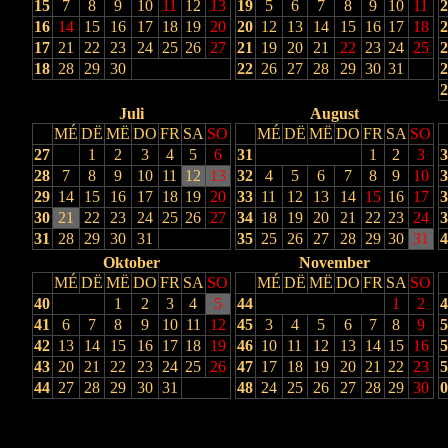
15
7
8
9
10
11
12
13
19
5
6
7
8
9
10
11
2
16
14
15
16
17
18
19
20
20
12
13
14
15
16
17
18
2
17
21
22
23
24
25
26
27
21
19
20
21
22
23
24
25
2
18
28
29
30
22
26
27
28
29
30
31
2
2
Juli
August
MÉ
DË
MË
DO
FR
SA
SO
MÉ
DË
MË
DO
FR
SA
SO
27
1
2
3
4
5
6
31
1
2
3
3
28
7
8
9
10
11
12
13
32
4
5
6
7
8
9
10
3
29
14
15
16
17
18
19
20
33
11
12
13
14
15
16
17
3
30
21
22
23
24
25
26
27
34
18
19
20
21
22
23
24
3
31
28
29
30
31
35
25
26
27
28
29
30
31
4
Oktober
November
MÉ
DË
MË
DO
FR
SA
SO
MÉ
DË
MË
DO
FR
SA
SO
40
1
2
3
4
5
44
1
2
4
41
6
7
8
9
10
11
12
45
3
4
5
6
7
8
9
5
42
13
14
15
16
17
18
19
46
10
11
12
13
14
15
16
5
43
20
21
22
23
24
25
26
47
17
18
19
20
21
22
23
5
44
27
28
29
30
31
48
24
25
26
27
28
29
30
0