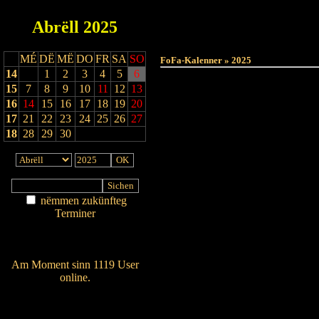
Abrëll
2025
MÉ
DË
MË
DO
FR
SA
SO
FoFa-Kalenner » 2025
14
1
2
3
4
5
6
15
7
8
9
10
11
12
13
16
14
15
16
17
18
19
20
17
21
22
23
24
25
26
27
18
28
29
30
nëmmen zukünfteg
Terminer
Am Détail sichen
Nei agedroen
Am Moment sinn 1119 User
online.
Wien ass online?
RSS-Feed