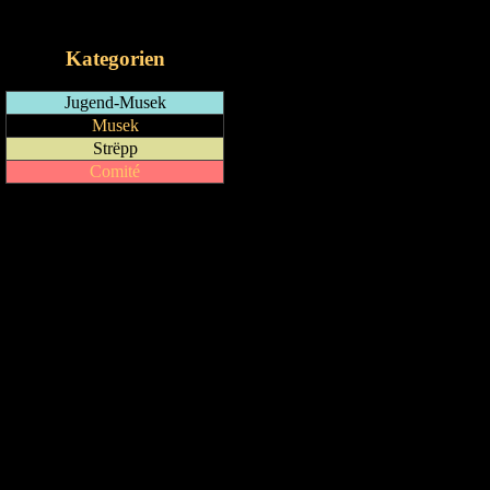
iCalendar-Feed
Kategorien
Jugend-Musek
Musek
Strëpp
Comité
Drock Preview