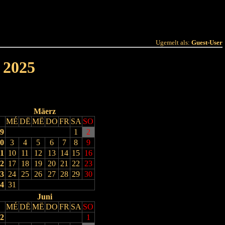
 Joer
Terminlëscht
Ugemelt als:
Guest-User
 2025
Mäerz
MÉ
DË
MË
DO
FR
SA
SO
9
1
2
0
3
4
5
6
7
8
9
1
10
11
12
13
14
15
16
2
17
18
19
20
21
22
23
3
24
25
26
27
28
29
30
4
31
Juni
MÉ
DË
MË
DO
FR
SA
SO
2
1