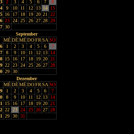
3
2
3
4
5
6
7
8
4
9
10
11
12
13
14
15
5
16
17
18
19
20
21
22
6
23
24
25
26
27
28
29
7
30
September
MÉ
DË
MË
DO
FR
SA
SO
6
1
2
3
4
5
6
7
7
8
9
10
11
12
13
14
8
15
16
17
18
19
20
21
9
22
23
24
25
26
27
28
0
29
30
Dezember
MÉ
DË
MË
DO
FR
SA
SO
9
1
2
3
4
5
6
7
0
8
9
10
11
12
13
14
1
15
16
17
18
19
20
21
2
22
23
24
25
26
27
28
1
29
30
31