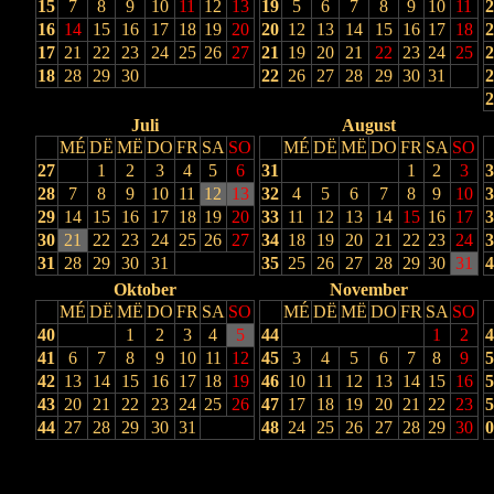
15
7
8
9
10
11
12
13
19
5
6
7
8
9
10
11
2
16
14
15
16
17
18
19
20
20
12
13
14
15
16
17
18
2
17
21
22
23
24
25
26
27
21
19
20
21
22
23
24
25
2
18
28
29
30
22
26
27
28
29
30
31
2
2
Juli
August
MÉ
DË
MË
DO
FR
SA
SO
MÉ
DË
MË
DO
FR
SA
SO
27
1
2
3
4
5
6
31
1
2
3
3
28
7
8
9
10
11
12
13
32
4
5
6
7
8
9
10
3
29
14
15
16
17
18
19
20
33
11
12
13
14
15
16
17
3
30
21
22
23
24
25
26
27
34
18
19
20
21
22
23
24
3
31
28
29
30
31
35
25
26
27
28
29
30
31
4
Oktober
November
MÉ
DË
MË
DO
FR
SA
SO
MÉ
DË
MË
DO
FR
SA
SO
40
1
2
3
4
5
44
1
2
4
41
6
7
8
9
10
11
12
45
3
4
5
6
7
8
9
5
42
13
14
15
16
17
18
19
46
10
11
12
13
14
15
16
5
43
20
21
22
23
24
25
26
47
17
18
19
20
21
22
23
5
44
27
28
29
30
31
48
24
25
26
27
28
29
30
0