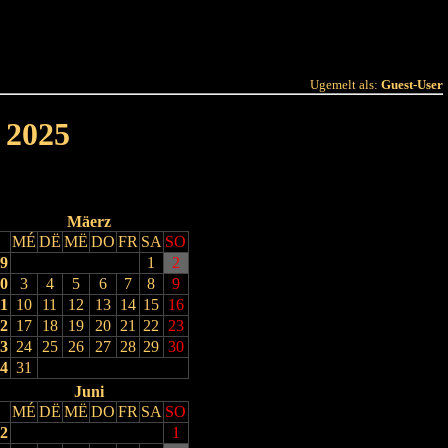
 Joer
Terminlëscht
Ugemelt als:
Guest-User
 2025
Mäerz
MÉ
DË
MË
DO
FR
SA
SO
9
1
2
0
3
4
5
6
7
8
9
1
10
11
12
13
14
15
16
2
17
18
19
20
21
22
23
3
24
25
26
27
28
29
30
4
31
Juni
MÉ
DË
MË
DO
FR
SA
SO
2
1