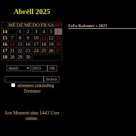
Abrëll
2025
MÉ
DË
MË
DO
FR
SA
SO
FoFa-Kalenner » 2025
14
1
2
3
4
5
6
15
7
8
9
10
11
12
13
16
14
15
16
17
18
19
20
17
21
22
23
24
25
26
27
18
28
29
30
nëmmen zukünfteg
Terminer
Am Détail sichen
Nei agedroen
Am Moment sinn 1443 User
online.
Wien ass online?
RSS-Feed