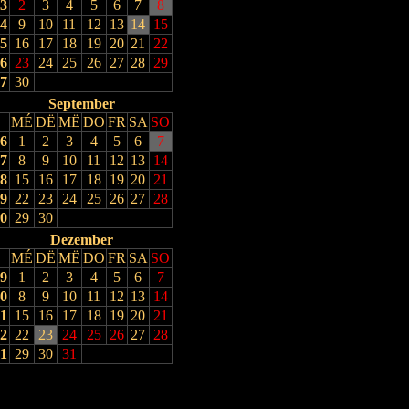
3
2
3
4
5
6
7
8
4
9
10
11
12
13
14
15
5
16
17
18
19
20
21
22
6
23
24
25
26
27
28
29
7
30
September
MÉ
DË
MË
DO
FR
SA
SO
6
1
2
3
4
5
6
7
7
8
9
10
11
12
13
14
8
15
16
17
18
19
20
21
9
22
23
24
25
26
27
28
0
29
30
Dezember
MÉ
DË
MË
DO
FR
SA
SO
9
1
2
3
4
5
6
7
0
8
9
10
11
12
13
14
1
15
16
17
18
19
20
21
2
22
23
24
25
26
27
28
1
29
30
31