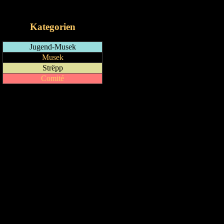
iCalendar-Feed
Kategorien
Jugend-Musek
Musek
Strëpp
Comité
Drock Preview