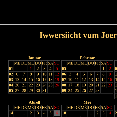
Haut
Dëss Woch
Dëse Mount
Dëst
Umellen
Iwwersiicht vum Joer
Lescht Joer
Nächst Joer
Januar
Februar
MÉ
DË
MË
DO
FR
SA
SO
MÉ
DË
MË
DO
FR
SA
SO
01
1
2
3
4
5
05
1
2
0
02
6
7
8
9
10
11
12
06
3
4
5
6
7
8
9
1
03
13
14
15
16
17
18
19
07
10
11
12
13
14
15
16
1
04
20
21
22
23
24
25
26
08
17
18
19
20
21
22
23
1
05
27
28
29
30
31
09
24
25
26
27
28
1
1
Abrëll
Mee
MÉ
DË
MË
DO
FR
SA
SO
MÉ
DË
MË
DO
FR
SA
SO
14
1
2
3
4
5
6
18
1
2
3
4
2