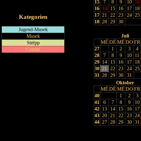
15
7
8
9
10
11
iCalendar-Feed
16
14
15
16
17
18
17
21
22
23
24
25
Kategorien
18
28
29
30
Jugend-Musek
Juli
Musek
MÉ
DË
MË
DO
FR
Strëpp
27
1
2
3
4
Comité
28
7
8
9
10
11
29
14
15
16
17
18
30
21
22
23
24
25
31
28
29
30
31
Oktober
MÉ
DË
MË
DO
FR
40
1
2
3
41
6
7
8
9
10
42
13
14
15
16
17
43
20
21
22
23
24
44
27
28
29
30
31
Drock Preview