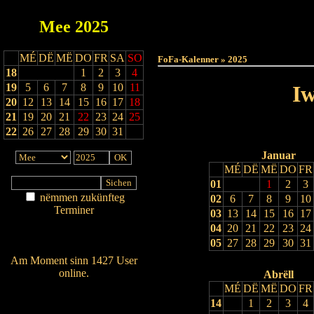
Mee
2025
Haut
MÉ
DË
MË
DO
FR
SA
SO
FoFa-Kalenner » 2025
18
1
2
3
4
19
5
6
7
8
9
10
11
Iw
20
12
13
14
15
16
17
18
21
19
20
21
22
23
24
25
22
26
27
28
29
30
31
Januar
MÉ
DË
MË
DO
FR
01
1
2
3
nëmmen zukünfteg
02
6
7
8
9
10
Terminer
03
13
14
15
16
17
Am Détail sichen
04
20
21
22
23
24
Nei agedroen
05
27
28
29
30
31
Am Moment sinn 1427 User
online.
Abrëll
MÉ
DË
MË
DO
FR
Wien ass online?
14
1
2
3
4
RSS-Feed