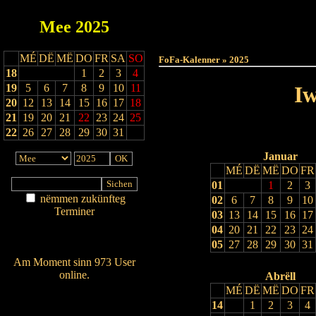
Mee
2025
Haut
MÉ
DË
MË
DO
FR
SA
SO
FoFa-Kalenner » 2025
18
1
2
3
4
19
5
6
7
8
9
10
11
Iw
20
12
13
14
15
16
17
18
21
19
20
21
22
23
24
25
22
26
27
28
29
30
31
Januar
MÉ
DË
MË
DO
FR
01
1
2
3
nëmmen zukünfteg
02
6
7
8
9
10
Terminer
03
13
14
15
16
17
Am Détail sichen
04
20
21
22
23
24
Nei agedroen
05
27
28
29
30
31
Am Moment sinn 973 User
online.
Abrëll
MÉ
DË
MË
DO
FR
Wien ass online?
14
1
2
3
4
RSS-Feed