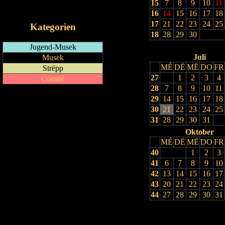
15
7
8
9
10
11
iCalendar-Feed
16
14
15
16
17
18
17
21
22
23
24
25
Kategorien
18
28
29
30
Jugend-Musek
Juli
Musek
MÉ
DË
MË
DO
FR
Strëpp
27
1
2
3
4
Comité
28
7
8
9
10
11
29
14
15
16
17
18
30
21
22
23
24
25
31
28
29
30
31
Oktober
MÉ
DË
MË
DO
FR
40
1
2
3
41
6
7
8
9
10
42
13
14
15
16
17
43
20
21
22
23
24
44
27
28
29
30
31
Drock Preview