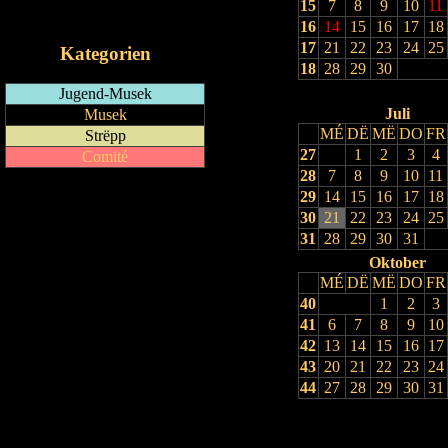
15
7
8
9
10
11
iCalendar-Feed
16
14
15
16
17
18
17
21
22
23
24
25
Kategorien
18
28
29
30
Jugend-Musek
Juli
Musek
MÉ
DË
MË
DO
FR
Strëpp
27
1
2
3
4
Comité
28
7
8
9
10
11
29
14
15
16
17
18
30
21
22
23
24
25
31
28
29
30
31
Oktober
MÉ
DË
MË
DO
FR
40
1
2
3
41
6
7
8
9
10
42
13
14
15
16
17
43
20
21
22
23
24
44
27
28
29
30
31
Drock Preview