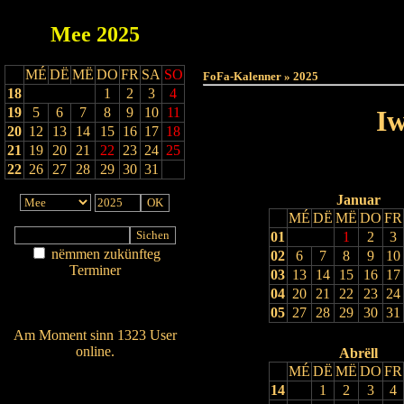
Mee
2025
Haut
MÉ
DË
MË
DO
FR
SA
SO
FoFa-Kalenner » 2025
18
1
2
3
4
19
5
6
7
8
9
10
11
Iw
20
12
13
14
15
16
17
18
21
19
20
21
22
23
24
25
22
26
27
28
29
30
31
Januar
MÉ
DË
MË
DO
FR
01
1
2
3
nëmmen zukünfteg
02
6
7
8
9
10
Terminer
03
13
14
15
16
17
Am Détail sichen
04
20
21
22
23
24
Nei agedroen
05
27
28
29
30
31
Am Moment sinn 1323 User
online.
Abrëll
MÉ
DË
MË
DO
FR
Wien ass online?
14
1
2
3
4
RSS-Feed