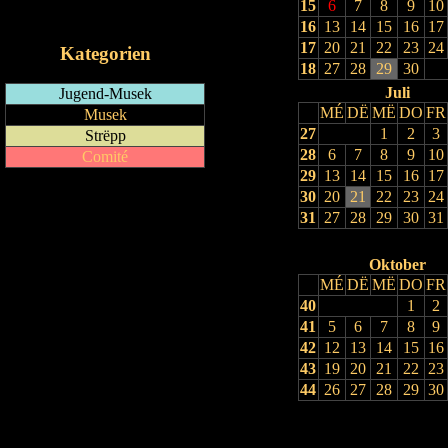
15
6
7
8
9
10
iCalendar-Feed
16
13
14
15
16
17
17
20
21
22
23
24
Kategorien
18
27
28
29
30
Juli
Jugend-Musek
MÉ
DË
MË
DO
FR
Musek
27
1
2
3
Strëpp
28
6
7
8
9
10
Comité
29
13
14
15
16
17
30
20
21
22
23
24
31
27
28
29
30
31
Oktober
MÉ
DË
MË
DO
FR
40
1
2
41
5
6
7
8
9
42
12
13
14
15
16
43
19
20
21
22
23
44
26
27
28
29
30