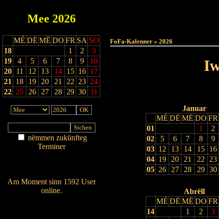
Mee
2026
Haut
MÉ
DË
MË
DO
FR
SA
SO
FoFa-Kalenner » 2026
18
1
2
3
19
4
5
6
7
8
9
10
Iw
20
11
12
13
14
15
16
17
21
18
19
20
21
22
23
24
22
25
26
27
28
29
30
31
Januar
MÉ
DË
MË
DO
FR
01
1
2
nëmmen zukünfteg
02
5
6
7
8
9
Terminer
03
12
13
14
15
16
Am Détail sichen
04
19
20
21
22
23
Nei agedroen
05
26
27
28
29
30
Am Moment sinn 1592 User
online.
Abrëll
MÉ
DË
MË
DO
FR
Wien ass online?
14
1
2
3
RSS-Feed