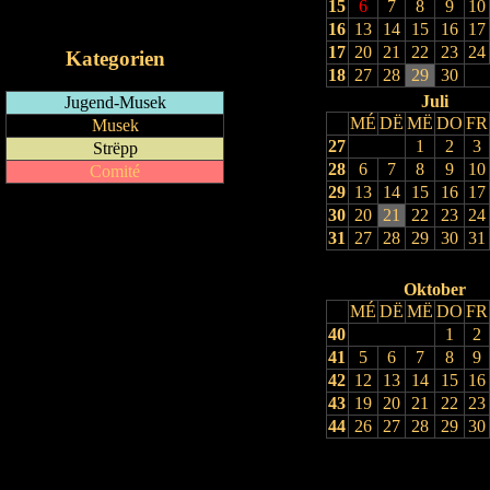
15
6
7
8
9
10
iCalendar-Feed
16
13
14
15
16
17
17
20
21
22
23
24
Kategorien
18
27
28
29
30
Juli
Jugend-Musek
MÉ
DË
MË
DO
FR
Musek
27
1
2
3
Strëpp
28
6
7
8
9
10
Comité
29
13
14
15
16
17
30
20
21
22
23
24
31
27
28
29
30
31
Oktober
MÉ
DË
MË
DO
FR
40
1
2
41
5
6
7
8
9
42
12
13
14
15
16
43
19
20
21
22
23
44
26
27
28
29
30