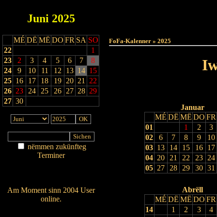
Juni
2025
Haut
MÉ
DË
MË
DO
FR
SA
SO
FoFa-Kalenner » 2025
22
1
23
2
3
4
5
6
7
8
Iw
24
9
10
11
12
13
14
15
25
16
17
18
19
20
21
22
26
23
24
25
26
27
28
29
27
30
Januar
MÉ
DË
MË
DO
FR
01
1
2
3
02
6
7
8
9
10
nëmmen zukünfteg
03
13
14
15
16
17
Terminer
04
20
21
22
23
24
Am Détail sichen
05
27
28
29
30
31
Nei agedroen
Abrëll
Am Moment sinn 2004 User
online.
MÉ
DË
MË
DO
FR
14
1
2
3
4
Wien ass online?