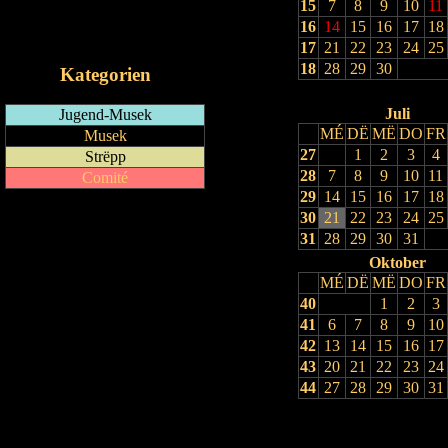
15
7
8
9
10
11
RSS-Feed
16
14
15
16
17
18
iCalendar-Feed
17
21
22
23
24
25
18
28
29
30
Kategorien
Juli
Jugend-Musek
MÉ
DË
MË
DO
FR
Musek
27
1
2
3
4
Strëpp
28
7
8
9
10
11
Comité
29
14
15
16
17
18
30
21
22
23
24
25
31
28
29
30
31
Oktober
MÉ
DË
MË
DO
FR
40
1
2
3
41
6
7
8
9
10
42
13
14
15
16
17
43
20
21
22
23
24
44
27
28
29
30
31
Drock Preview