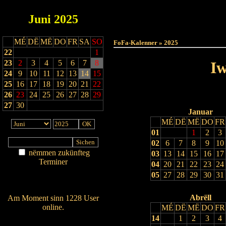
Juni
2025
Haut
MÉ
DË
MË
DO
FR
SA
SO
FoFa-Kalenner » 2025
22
1
23
2
3
4
5
6
7
8
Iw
24
9
10
11
12
13
14
15
25
16
17
18
19
20
21
22
26
23
24
25
26
27
28
29
27
30
Januar
MÉ
DË
MË
DO
FR
01
1
2
3
02
6
7
8
9
10
nëmmen zukünfteg
03
13
14
15
16
17
Terminer
04
20
21
22
23
24
Am Détail sichen
05
27
28
29
30
31
Nei agedroen
Abrëll
Am Moment sinn 1228 User
online.
MÉ
DË
MË
DO
FR
14
1
2
3
4
Wien ass online?