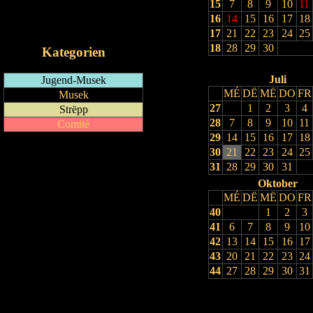
15
7
8
9
10
11
RSS-Feed
16
14
15
16
17
18
iCalendar-Feed
17
21
22
23
24
25
18
28
29
30
Kategorien
Juli
Jugend-Musek
MÉ
DË
MË
DO
FR
Musek
27
1
2
3
4
Strëpp
28
7
8
9
10
11
Comité
29
14
15
16
17
18
30
21
22
23
24
25
31
28
29
30
31
Oktober
MÉ
DË
MË
DO
FR
40
1
2
3
41
6
7
8
9
10
42
13
14
15
16
17
43
20
21
22
23
24
44
27
28
29
30
31
Drock Preview