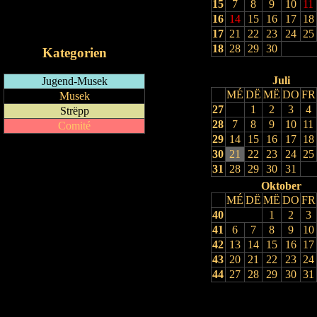
15
7
8
9
10
11
RSS-Feed
16
14
15
16
17
18
iCalendar-Feed
17
21
22
23
24
25
18
28
29
30
Kategorien
Juli
Jugend-Musek
MÉ
DË
MË
DO
FR
Musek
27
1
2
3
4
Strëpp
28
7
8
9
10
11
Comité
29
14
15
16
17
18
30
21
22
23
24
25
31
28
29
30
31
Oktober
MÉ
DË
MË
DO
FR
40
1
2
3
41
6
7
8
9
10
42
13
14
15
16
17
43
20
21
22
23
24
44
27
28
29
30
31
Drock Preview