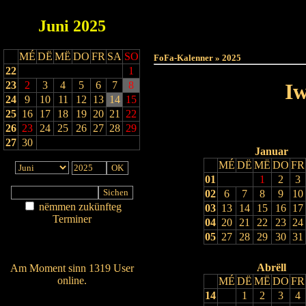
Juni
2025
Haut
MÉ
DË
MË
DO
FR
SA
SO
FoFa-Kalenner » 2025
22
1
23
2
3
4
5
6
7
8
Iw
24
9
10
11
12
13
14
15
25
16
17
18
19
20
21
22
26
23
24
25
26
27
28
29
27
30
Januar
MÉ
DË
MË
DO
FR
01
1
2
3
02
6
7
8
9
10
nëmmen zukünfteg
03
13
14
15
16
17
Terminer
04
20
21
22
23
24
Am Détail sichen
05
27
28
29
30
31
Nei agedroen
Abrëll
Am Moment sinn 1319 User
online.
MÉ
DË
MË
DO
FR
14
1
2
3
4
Wien ass online?