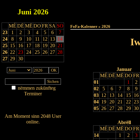
Juni
2026
Haut
MÉ
DË
MË
DO
FR
SA
SO
FoFa-Kalenner » 2026
23
1
2
3
4
5
6
7
24
8
9
10
11
12
13
14
Iw
25
15
16
17
18
19
20
21
26
22
23
24
25
26
27
28
27
29
30
Januar
MÉ
DË
MË
DO
FR
01
1
2
nëmmen zukünfteg
02
5
6
7
8
9
Terminer
03
12
13
14
15
16
Am Détail sichen
04
19
20
21
22
23
Nei agedroen
05
26
27
28
29
30
Am Moment sinn 2048 User
online.
Abrëll
MÉ
DË
MË
DO
FR
Wien ass online?
14
1
2
3
RSS-Feed