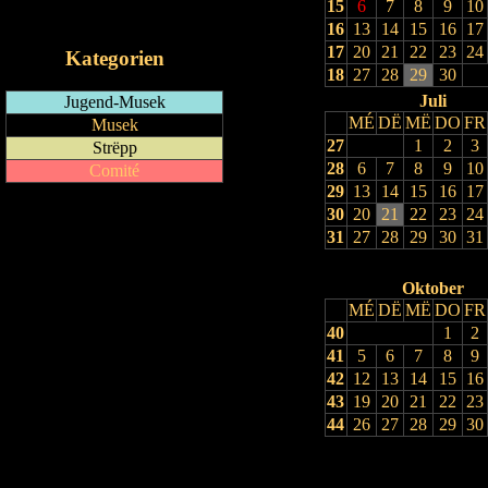
15
6
7
8
9
10
iCalendar-Feed
16
13
14
15
16
17
17
20
21
22
23
24
Kategorien
18
27
28
29
30
Juli
Jugend-Musek
MÉ
DË
MË
DO
FR
Musek
27
1
2
3
Strëpp
28
6
7
8
9
10
Comité
29
13
14
15
16
17
30
20
21
22
23
24
31
27
28
29
30
31
Oktober
MÉ
DË
MË
DO
FR
40
1
2
41
5
6
7
8
9
42
12
13
14
15
16
43
19
20
21
22
23
44
26
27
28
29
30