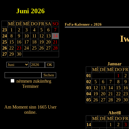
Juni
2026
Haut
MÉ
DË
MË
DO
FR
SA
SO
FoFa-Kalenner » 2026
23
1
2
3
4
5
6
7
24
8
9
10
11
12
13
14
Iw
25
15
16
17
18
19
20
21
26
22
23
24
25
26
27
28
27
29
30
Januar
MÉ
DË
MË
DO
FR
01
1
2
nëmmen zukünfteg
02
5
6
7
8
9
Terminer
03
12
13
14
15
16
Am Détail sichen
04
19
20
21
22
23
Nei agedroen
05
26
27
28
29
30
Am Moment sinn 1665 User
online.
Abrëll
MÉ
DË
MË
DO
FR
Wien ass online?
14
1
2
3
RSS-Feed