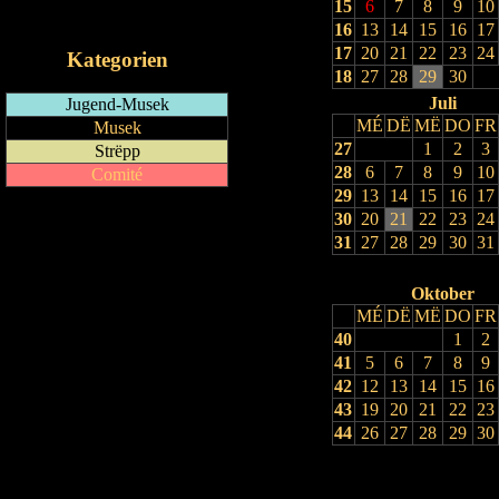
15
6
7
8
9
10
iCalendar-Feed
16
13
14
15
16
17
17
20
21
22
23
24
Kategorien
18
27
28
29
30
Juli
Jugend-Musek
MÉ
DË
MË
DO
FR
Musek
27
1
2
3
Strëpp
28
6
7
8
9
10
Comité
29
13
14
15
16
17
30
20
21
22
23
24
31
27
28
29
30
31
Oktober
MÉ
DË
MË
DO
FR
40
1
2
41
5
6
7
8
9
42
12
13
14
15
16
43
19
20
21
22
23
44
26
27
28
29
30