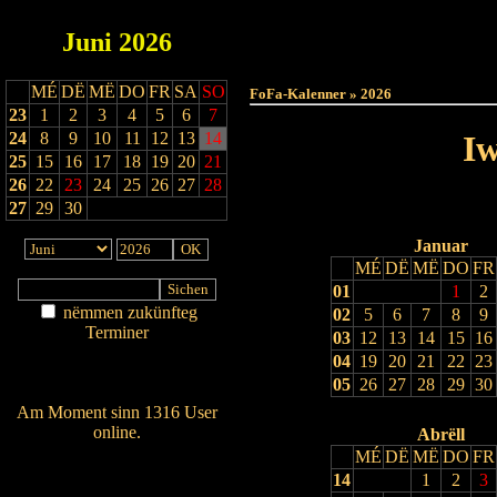
Juni
2026
Haut
MÉ
DË
MË
DO
FR
SA
SO
FoFa-Kalenner » 2026
23
1
2
3
4
5
6
7
24
8
9
10
11
12
13
14
Iw
25
15
16
17
18
19
20
21
26
22
23
24
25
26
27
28
27
29
30
Januar
MÉ
DË
MË
DO
FR
01
1
2
nëmmen zukünfteg
02
5
6
7
8
9
Terminer
03
12
13
14
15
16
Am Détail sichen
04
19
20
21
22
23
Nei agedroen
05
26
27
28
29
30
Am Moment sinn 1316 User
online.
Abrëll
MÉ
DË
MË
DO
FR
Wien ass online?
14
1
2
3
RSS-Feed