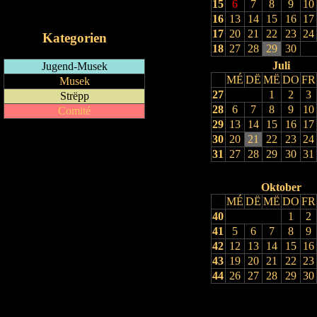
15
6
7
8
9
10
iCalendar-Feed
16
13
14
15
16
17
17
20
21
22
23
24
Kategorien
18
27
28
29
30
Juli
Jugend-Musek
MÉ
DË
MË
DO
FR
Musek
27
1
2
3
Strëpp
28
6
7
8
9
10
Comité
29
13
14
15
16
17
30
20
21
22
23
24
31
27
28
29
30
31
Oktober
MÉ
DË
MË
DO
FR
40
1
2
41
5
6
7
8
9
42
12
13
14
15
16
43
19
20
21
22
23
44
26
27
28
29
30