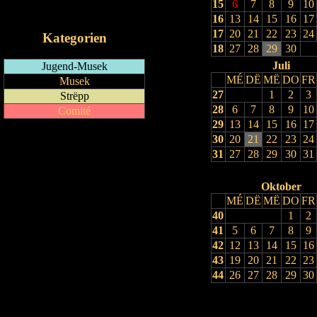
15
6
7
8
9
10
iCalendar-Feed
16
13
14
15
16
17
17
20
21
22
23
24
Kategorien
18
27
28
29
30
Juli
Jugend-Musek
MÉ
DË
MË
DO
FR
Musek
27
1
2
3
Strëpp
28
6
7
8
9
10
Comité
29
13
14
15
16
17
30
20
21
22
23
24
31
27
28
29
30
31
Oktober
MÉ
DË
MË
DO
FR
40
1
2
41
5
6
7
8
9
42
12
13
14
15
16
43
19
20
21
22
23
44
26
27
28
29
30