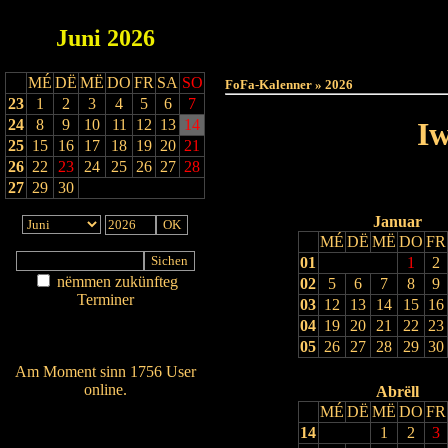
Juni
2026
Haut
MÉ
DË
MË
DO
FR
SA
SO
FoFa-Kalenner » 2026
23
1
2
3
4
5
6
7
24
8
9
10
11
12
13
14
Iw
25
15
16
17
18
19
20
21
26
22
23
24
25
26
27
28
27
29
30
Januar
MÉ
DË
MË
DO
FR
01
1
2
nëmmen zukünfteg
02
5
6
7
8
9
Terminer
03
12
13
14
15
16
Am Détail sichen
04
19
20
21
22
23
Nei agedroen
05
26
27
28
29
30
Am Moment sinn 1756 User
online.
Abrëll
MÉ
DË
MË
DO
FR
Wien ass online?
14
1
2
3
RSS-Feed