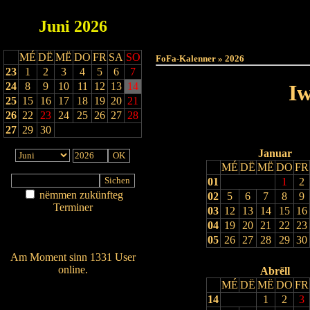
Juni
2026
Haut
MÉ
DË
MË
DO
FR
SA
SO
FoFa-Kalenner » 2026
23
1
2
3
4
5
6
7
24
8
9
10
11
12
13
14
Iw
25
15
16
17
18
19
20
21
26
22
23
24
25
26
27
28
27
29
30
Januar
MÉ
DË
MË
DO
FR
01
1
2
nëmmen zukünfteg
02
5
6
7
8
9
Terminer
03
12
13
14
15
16
Am Détail sichen
04
19
20
21
22
23
Nei agedroen
05
26
27
28
29
30
Am Moment sinn 1331 User
online.
Abrëll
MÉ
DË
MË
DO
FR
Wien ass online?
14
1
2
3
RSS-Feed