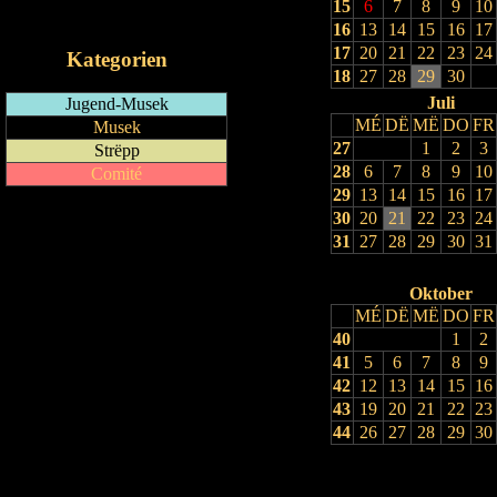
15
6
7
8
9
10
iCalendar-Feed
16
13
14
15
16
17
17
20
21
22
23
24
Kategorien
18
27
28
29
30
Juli
Jugend-Musek
MÉ
DË
MË
DO
FR
Musek
27
1
2
3
Strëpp
28
6
7
8
9
10
Comité
29
13
14
15
16
17
30
20
21
22
23
24
31
27
28
29
30
31
Oktober
MÉ
DË
MË
DO
FR
40
1
2
41
5
6
7
8
9
42
12
13
14
15
16
43
19
20
21
22
23
44
26
27
28
29
30