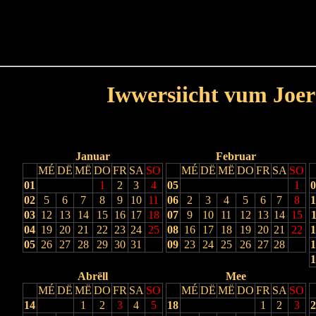
Haut
Dëss Woch
Dëse Mount
Dëst
Umellen
Iwwersiicht vum Joer
Lescht Joer
Nächst Joer
Januar
Februar
MÉ
DË
MË
DO
FR
SA
SO
MÉ
DË
MË
DO
FR
SA
SO
01
1
2
3
4
05
1
0
02
5
6
7
8
9
10
11
06
2
3
4
5
6
7
8
1
03
12
13
14
15
16
17
18
07
9
10
11
12
13
14
15
1
04
19
20
21
22
23
24
25
08
16
17
18
19
20
21
22
1
05
26
27
28
29
30
31
09
23
24
25
26
27
28
1
1
Abrëll
Mee
MÉ
DË
MË
DO
FR
SA
SO
MÉ
DË
MË
DO
FR
SA
SO
14
1
2
3
4
5
18
1
2
3
2