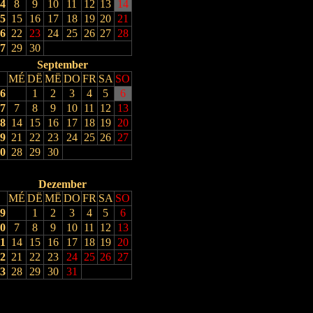
4
8
9
10
11
12
13
14
5
15
16
17
18
19
20
21
6
22
23
24
25
26
27
28
7
29
30
September
MÉ
DË
MË
DO
FR
SA
SO
6
1
2
3
4
5
6
7
7
8
9
10
11
12
13
8
14
15
16
17
18
19
20
9
21
22
23
24
25
26
27
0
28
29
30
Dezember
MÉ
DË
MË
DO
FR
SA
SO
9
1
2
3
4
5
6
0
7
8
9
10
11
12
13
1
14
15
16
17
18
19
20
2
21
22
23
24
25
26
27
3
28
29
30
31