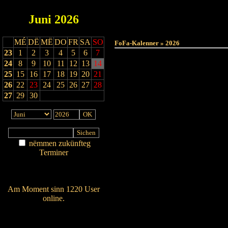
Juni
2026
MÉ
DË
MË
DO
FR
SA
SO
FoFa-Kalenner » 2026
23
1
2
3
4
5
6
7
24
8
9
10
11
12
13
14
25
15
16
17
18
19
20
21
26
22
23
24
25
26
27
28
27
29
30
nëmmen zukünfteg
Terminer
Am Détail sichen
Nei agedroen
Am Moment sinn 1220 User
online.
Wien ass online?
RSS-Feed