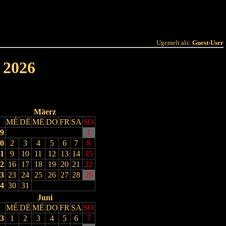
 Joer
Terminlëscht
Ugemelt als:
Guest-User
 2026
Mäerz
MÉ
DË
MË
DO
FR
SA
SO
9
1
0
2
3
4
5
6
7
8
1
9
10
11
12
13
14
15
2
16
17
18
19
20
21
22
3
23
24
25
26
27
28
29
4
30
31
Juni
MÉ
DË
MË
DO
FR
SA
SO
3
1
2
3
4
5
6
7