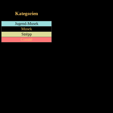
iCalendar-Feed
Kategorien
Jugend-Musek
Musek
Strëpp
Comité