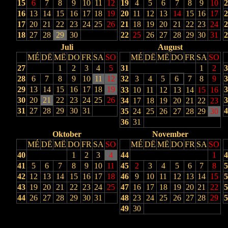
15
6
7
8
9
10
11
12
19
4
5
6
7
8
9
10
2
16
13
14
15
16
17
18
19
20
11
12
13
14
15
16
17
2
17
20
21
22
23
24
25
26
21
18
19
20
21
22
23
24
2
18
27
28
29
30
22
25
26
27
28
29
30
31
2
Juli
August
MÉ
DË
MË
DO
FR
SA
SO
MÉ
DË
MË
DO
FR
SA
SO
27
1
2
3
4
5
31
1
2
3
28
6
7
8
9
10
11
12
32
3
4
5
6
7
8
9
3
29
13
14
15
16
17
18
19
3
33
10
11
12
13
14
15
16
30
20
21
22
23
24
25
26
3
34
17
18
19
20
21
22
23
31
27
28
29
30
31
4
35
24
25
26
27
28
29
30
36
31
Oktober
November
MÉ
DË
MË
DO
FR
SA
SO
MÉ
DË
MË
DO
FR
SA
SO
40
1
2
3
4
44
1
4
41
5
6
7
8
9
10
11
45
2
3
4
5
6
7
8
5
42
12
13
14
15
16
17
18
46
9
10
11
12
13
14
15
5
43
19
20
21
22
23
24
25
47
16
17
18
19
20
21
22
5
44
26
27
28
29
30
31
48
23
24
25
26
27
28
29
5
49
30