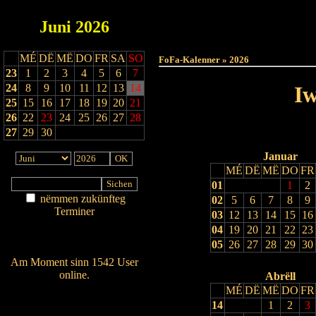
Juni
2026
Haut
MÉ
DË
MË
DO
FR
SA
SO
FoFa-Kalenner » 2026
23
1
2
3
4
5
6
7
24
8
9
10
11
12
13
14
Iw
25
15
16
17
18
19
20
21
26
22
23
24
25
26
27
28
27
29
30
Januar
MÉ
DË
MË
DO
FR
01
1
2
nëmmen zukünfteg
02
5
6
7
8
9
Terminer
03
12
13
14
15
16
Am Détail sichen
04
19
20
21
22
23
Nei agedroen
05
26
27
28
29
30
Am Moment sinn 1542 User
online.
Abrëll
MÉ
DË
MË
DO
FR
Wien ass online?
14
1
2
3
RSS-Feed