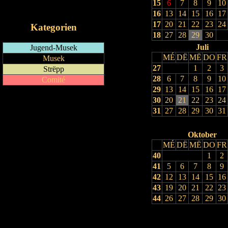
15
6
7
8
9
10
iCalendar-Feed
16
13
14
15
16
17
17
20
21
22
23
24
Kategorien
18
27
28
29
30
Juli
Jugend-Musek
MÉ
DË
MË
DO
FR
Musek
27
1
2
3
Strëpp
28
6
7
8
9
10
Comité
29
13
14
15
16
17
30
20
21
22
23
24
31
27
28
29
30
31
Oktober
MÉ
DË
MË
DO
FR
40
1
2
41
5
6
7
8
9
42
12
13
14
15
16
43
19
20
21
22
23
44
26
27
28
29
30