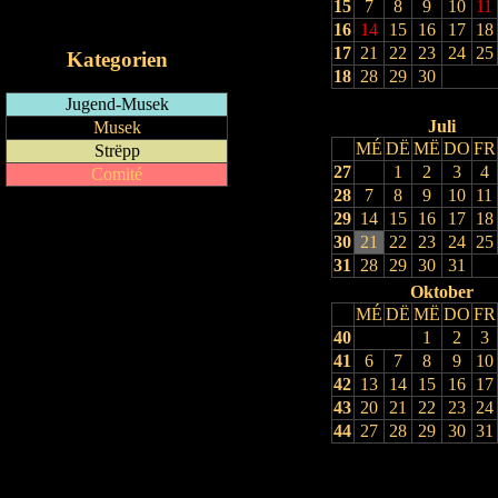
15
7
8
9
10
11
iCalendar-Feed
16
14
15
16
17
18
17
21
22
23
24
25
Kategorien
18
28
29
30
Jugend-Musek
Juli
Musek
MÉ
DË
MË
DO
FR
Strëpp
27
1
2
3
4
Comité
28
7
8
9
10
11
29
14
15
16
17
18
30
21
22
23
24
25
31
28
29
30
31
Oktober
MÉ
DË
MË
DO
FR
40
1
2
3
41
6
7
8
9
10
42
13
14
15
16
17
43
20
21
22
23
24
44
27
28
29
30
31
Drock Preview