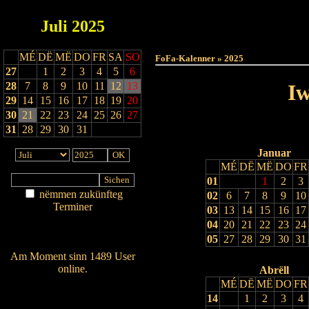
Juli
2025
Haut
MÉ
DË
MË
DO
FR
SA
SO
FoFa-Kalenner » 2025
27
1
2
3
4
5
6
28
7
8
9
10
11
12
13
Iw
29
14
15
16
17
18
19
20
30
21
22
23
24
25
26
27
31
28
29
30
31
Januar
MÉ
DË
MË
DO
FR
01
1
2
3
nëmmen zukünfteg
02
6
7
8
9
10
Terminer
03
13
14
15
16
17
Am Détail sichen
04
20
21
22
23
24
Nei agedroen
05
27
28
29
30
31
Am Moment sinn 1489 User
online.
Abrëll
MÉ
DË
MË
DO
FR
Wien ass online?
14
1
2
3
4
RSS-Feed