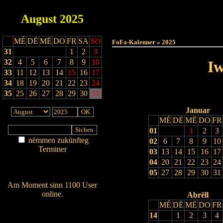
August
2025
Haut
MÉ
DË
MË
DO
FR
SA
SO
FoFa-Kalenner » 2025
31
1
2
3
32
4
5
6
7
8
9
10
Iw
33
11
12
13
14
15
16
17
34
18
19
20
21
22
23
24
35
25
26
27
28
29
30
31
Januar
MÉ
DË
MË
DO
FR
01
1
2
3
nëmmen zukünfteg
02
6
7
8
9
10
Terminer
03
13
14
15
16
17
Am Détail sichen
04
20
21
22
23
24
Nei agedroen
05
27
28
29
30
31
Am Moment sinn 1100 User
online.
Abrëll
MÉ
DË
MË
DO
FR
Wien ass online?
14
1
2
3
4
RSS-Feed