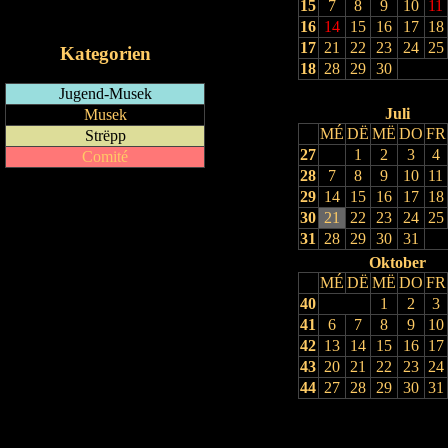
15
7
8
9
10
11
iCalendar-Feed
16
14
15
16
17
18
17
21
22
23
24
25
Kategorien
18
28
29
30
Jugend-Musek
Juli
Musek
MÉ
DË
MË
DO
FR
Strëpp
27
1
2
3
4
Comité
28
7
8
9
10
11
29
14
15
16
17
18
30
21
22
23
24
25
31
28
29
30
31
Oktober
MÉ
DË
MË
DO
FR
40
1
2
3
41
6
7
8
9
10
42
13
14
15
16
17
43
20
21
22
23
24
44
27
28
29
30
31
Drock Preview