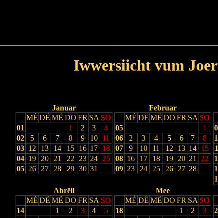
Haut
Dëss Woch
Dëse Mount
Dëst
Umellen
Iwwersiicht vum Joer
Lescht Joer
Nächst Joer
Januar
Februar
MÉ
DË
MË
DO
FR
SA
SO
MÉ
DË
MË
DO
FR
SA
SO
01
1
2
3
4
05
1
0
02
5
6
7
8
9
10
11
06
2
3
4
5
6
7
8
1
03
12
13
14
15
16
17
18
07
9
10
11
12
13
14
15
1
04
19
20
21
22
23
24
25
08
16
17
18
19
20
21
22
1
05
26
27
28
29
30
31
09
23
24
25
26
27
28
1
1
Abrëll
Mee
MÉ
DË
MË
DO
FR
SA
SO
MÉ
DË
MË
DO
FR
SA
SO
14
1
2
3
4
5
18
1
2
3
2