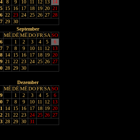
4
8
9
10
11
12
13
14
5
15
16
17
18
19
20
21
6
22
23
24
25
26
27
28
7
29
30
September
MÉ
DË
MË
DO
FR
SA
SO
6
1
2
3
4
5
6
7
7
8
9
10
11
12
13
8
14
15
16
17
18
19
20
9
21
22
23
24
25
26
27
0
28
29
30
Dezember
MÉ
DË
MË
DO
FR
SA
SO
9
1
2
3
4
5
6
0
7
8
9
10
11
12
13
1
14
15
16
17
18
19
20
2
21
22
23
24
25
26
27
3
28
29
30
31