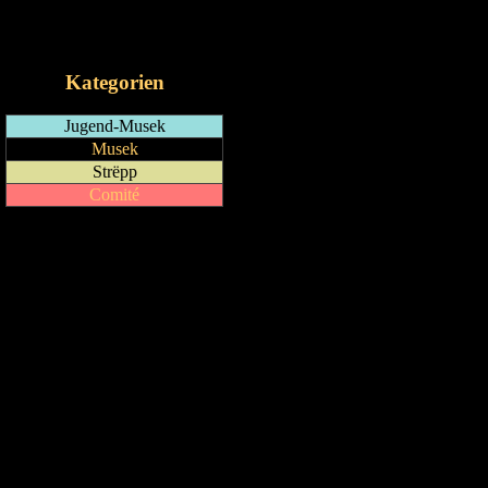
RSS-Feed
iCalendar-Feed
Kategorien
Jugend-Musek
Musek
Strëpp
Comité