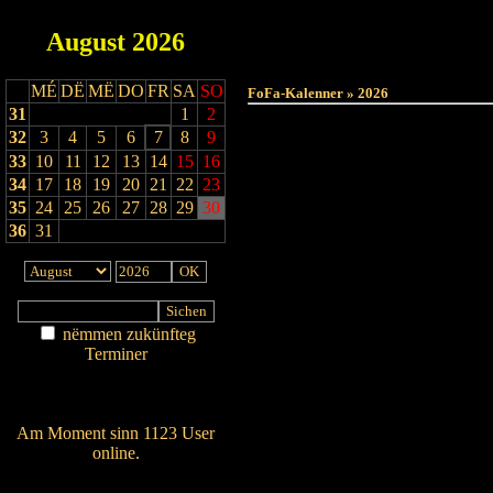
August
2026
MÉ
DË
MË
DO
FR
SA
SO
FoFa-Kalenner » 2026
31
1
2
32
3
4
5
6
7
8
9
33
10
11
12
13
14
15
16
34
17
18
19
20
21
22
23
35
24
25
26
27
28
29
30
36
31
nëmmen zukünfteg
Terminer
Am Détail sichen
Nei agedroen
Am Moment sinn 1123 User
online.
Wien ass online?