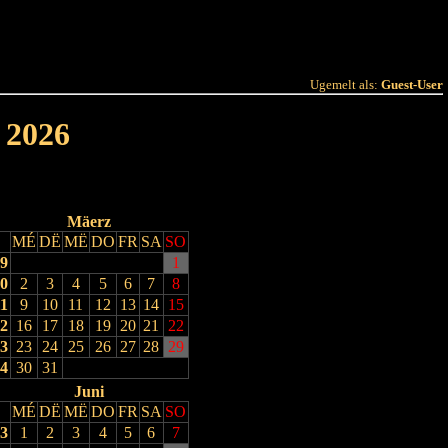
 Joer
Terminlëscht
Ugemelt als:
Guest-User
 2026
Mäerz
MÉ
DË
MË
DO
FR
SA
SO
9
1
0
2
3
4
5
6
7
8
1
9
10
11
12
13
14
15
2
16
17
18
19
20
21
22
3
23
24
25
26
27
28
29
4
30
31
Juni
MÉ
DË
MË
DO
FR
SA
SO
3
1
2
3
4
5
6
7