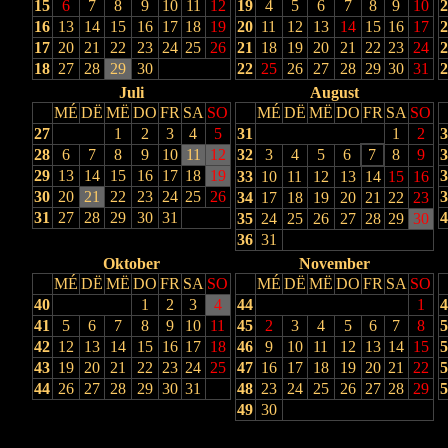
15
6
7
8
9
10
11
12
19
4
5
6
7
8
9
10
2
16
13
14
15
16
17
18
19
20
11
12
13
14
15
16
17
2
17
20
21
22
23
24
25
26
21
18
19
20
21
22
23
24
2
18
27
28
29
30
22
25
26
27
28
29
30
31
2
Juli
August
MÉ
DË
MË
DO
FR
SA
SO
MÉ
DË
MË
DO
FR
SA
SO
27
1
2
3
4
5
31
1
2
3
28
6
7
8
9
10
11
12
32
3
4
5
6
7
8
9
3
29
13
14
15
16
17
18
19
3
33
10
11
12
13
14
15
16
30
20
21
22
23
24
25
26
3
34
17
18
19
20
21
22
23
31
27
28
29
30
31
4
35
24
25
26
27
28
29
30
36
31
Oktober
November
MÉ
DË
MË
DO
FR
SA
SO
MÉ
DË
MË
DO
FR
SA
SO
40
1
2
3
4
44
1
4
41
5
6
7
8
9
10
11
45
2
3
4
5
6
7
8
5
42
12
13
14
15
16
17
18
46
9
10
11
12
13
14
15
5
43
19
20
21
22
23
24
25
47
16
17
18
19
20
21
22
5
44
26
27
28
29
30
31
48
23
24
25
26
27
28
29
5
49
30