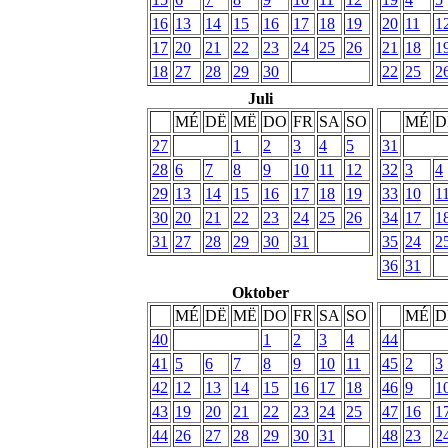
16
13
14
15
16
17
18
19
20
11
1
17
20
21
22
23
24
25
26
21
18
1
18
27
28
29
30
22
25
2
Juli
MÉ
DË
MË
DO
FR
SA
SO
MÉ
D
27
1
2
3
4
5
31
28
6
7
8
9
10
11
12
32
3
4
29
13
14
15
16
17
18
19
33
10
1
30
20
21
22
23
24
25
26
34
17
1
31
27
28
29
30
31
35
24
2
36
31
Oktober
MÉ
DË
MË
DO
FR
SA
SO
MÉ
D
40
1
2
3
4
44
41
5
6
7
8
9
10
11
45
2
3
42
12
13
14
15
16
17
18
46
9
1
43
19
20
21
22
23
24
25
47
16
1
44
26
27
28
29
30
31
48
23
2