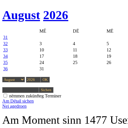
August
2026
MÉ
DË
MË
31
32
3
4
5
33
10
11
12
34
17
18
19
35
24
25
26
36
31
nëmmen zukünfteg Terminer
Am Détail sichen
Nei agedroen
Am Moment sinn 1477 User