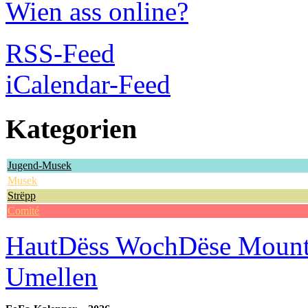
Wien ass online?
RSS-Feed
iCalendar-Feed
Kategorien
Jugend-Musek
Musek
Strëpp
Comité
Haut
Dëss Woch
Dëse Moun
Umellen