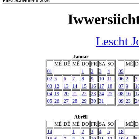
FoFa-Kalenner » 2026
Iwwersiich
Lescht J
Januar
MÉ
DË
MË
DO
FR
SA
SO
MÉ
D
01
1
2
3
4
05
02
5
6
7
8
9
10
11
06
2
3
03
12
13
14
15
16
17
18
07
9
1
04
19
20
21
22
23
24
25
08
16
1
05
26
27
28
29
30
31
09
23
2
Abrëll
MÉ
DË
MË
DO
FR
SA
SO
MÉ
D
14
1
2
3
4
5
18
15
6
7
8
9
10
11
12
19
4
5