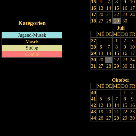
15
6
7
8
9
10
RSS-Feed
16
13
14
15
16
17
iCalendar-Feed
17
20
21
22
23
24
18
27
28
29
30
Kategorien
Juli
MÉ
DË
MË
DO
FR
Jugend-Musek
27
1
2
3
Musek
28
6
7
8
9
10
Strëpp
29
13
14
15
16
17
Comité
30
20
21
22
23
24
31
27
28
29
30
31
Oktober
MÉ
DË
MË
DO
FR
40
1
2
41
5
6
7
8
9
42
12
13
14
15
16
43
19
20
21
22
23
44
26
27
28
29
30