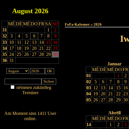
August
2026
Haut
MÉ
DË
MË
DO
FR
SA
SO
FoFa-Kalenner » 2026
31
1
2
32
3
4
5
6
7
8
9
Iw
33
10
11
12
13
14
15
16
34
17
18
19
20
21
22
23
35
24
25
26
27
28
29
30
36
31
Januar
MÉ
DË
MË
DO
FR
01
1
2
02
5
6
7
8
9
nëmmen zukünfteg
03
12
13
14
15
16
Terminer
04
19
20
21
22
23
Am Détail sichen
05
26
27
28
29
30
Nei agedroen
Abrëll
Am Moment sinn 1411 User
online.
MÉ
DË
MË
DO
FR
14
1
2
3
Wien ass online?