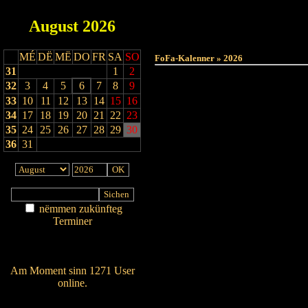
August
2026
MÉ
DË
MË
DO
FR
SA
SO
FoFa-Kalenner » 2026
31
1
2
32
3
4
5
6
7
8
9
33
10
11
12
13
14
15
16
34
17
18
19
20
21
22
23
35
24
25
26
27
28
29
30
36
31
nëmmen zukünfteg
Terminer
Am Détail sichen
Nei agedroen
Am Moment sinn 1271 User
online.
Wien ass online?