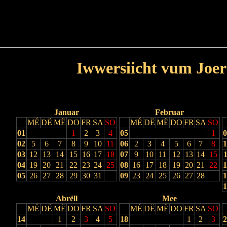
Haut
Dëss Woch
Dëse Mount
Dëst
Umellen
Iwwersiicht vum Joer
Lescht Joer
Nächst Joer
Januar
Februar
MÉ
DË
MË
DO
FR
SA
SO
MÉ
DË
MË
DO
FR
SA
SO
01
1
2
3
4
05
1
0
02
5
6
7
8
9
10
11
06
2
3
4
5
6
7
8
1
03
12
13
14
15
16
17
18
07
9
10
11
12
13
14
15
1
04
19
20
21
22
23
24
25
08
16
17
18
19
20
21
22
1
05
26
27
28
29
30
31
09
23
24
25
26
27
28
1
1
Abrëll
Mee
MÉ
DË
MË
DO
FR
SA
SO
MÉ
DË
MË
DO
FR
SA
SO
14
1
2
3
4
5
18
1
2
3
2