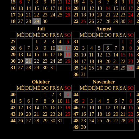
15
6
7
8
9
10
11
12
19
4
5
6
7
8
9
10
2
16
13
14
15
16
17
18
19
20
11
12
13
14
15
16
17
2
17
20
21
22
23
24
25
26
21
18
19
20
21
22
23
24
2
18
27
28
29
30
22
25
26
27
28
29
30
31
2
Juli
August
MÉ
DË
MË
DO
FR
SA
SO
MÉ
DË
MË
DO
FR
SA
SO
27
1
2
3
4
5
31
1
2
3
28
6
7
8
9
10
11
12
32
3
4
5
6
7
8
9
3
29
13
14
15
16
17
18
19
3
33
10
11
12
13
14
15
16
30
20
21
22
23
24
25
26
3
34
17
18
19
20
21
22
23
31
27
28
29
30
31
4
35
24
25
26
27
28
29
30
36
31
Oktober
November
MÉ
DË
MË
DO
FR
SA
SO
MÉ
DË
MË
DO
FR
SA
SO
40
1
2
3
4
44
1
4
41
5
6
7
8
9
10
11
45
2
3
4
5
6
7
8
5
42
12
13
14
15
16
17
18
46
9
10
11
12
13
14
15
5
43
19
20
21
22
23
24
25
47
16
17
18
19
20
21
22
5
44
26
27
28
29
30
31
48
23
24
25
26
27
28
29
5
49
30