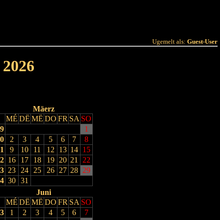
 Joer
Terminlëscht
Ugemelt als:
Guest-User
 2026
Mäerz
MÉ
DË
MË
DO
FR
SA
SO
9
1
0
2
3
4
5
6
7
8
1
9
10
11
12
13
14
15
2
16
17
18
19
20
21
22
3
23
24
25
26
27
28
29
4
30
31
Juni
MÉ
DË
MË
DO
FR
SA
SO
3
1
2
3
4
5
6
7