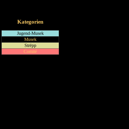
RSS-Feed
iCalendar-Feed
Kategorien
Jugend-Musek
Musek
Strëpp
Comité