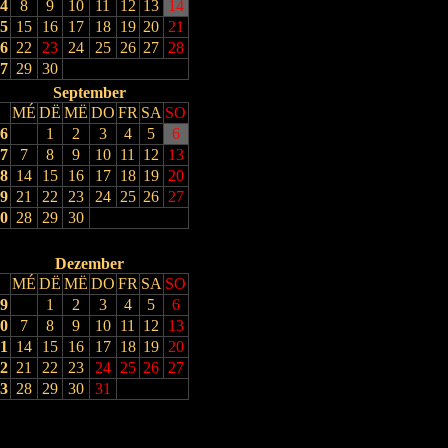
4
8
9
10
11
12
13
14
5
15
16
17
18
19
20
21
6
22
23
24
25
26
27
28
7
29
30
September
MÉ
DË
MË
DO
FR
SA
SO
6
1
2
3
4
5
6
7
7
8
9
10
11
12
13
8
14
15
16
17
18
19
20
9
21
22
23
24
25
26
27
0
28
29
30
Dezember
MÉ
DË
MË
DO
FR
SA
SO
9
1
2
3
4
5
6
0
7
8
9
10
11
12
13
1
14
15
16
17
18
19
20
2
21
22
23
24
25
26
27
3
28
29
30
31