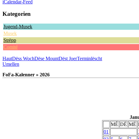
iCalendar-Feed
Kategorien
Jugend-Musek
Musek
Strëpp
Comité
Haut
Dëss Woch
Dëse Mount
Dëst Joer
Terminlëscht
Umellen
FoFa-Kalenner » 2026
Jan
MÉ
DË
MË
01