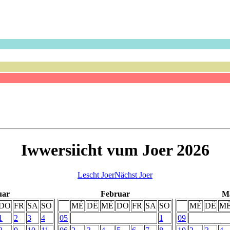
Iwwersiicht vum Joer 2026
Lescht Joer
Nächst Joer
uar
Februar
M
DO
FR
SA
SO
MÉ
DË
MË
DO
FR
SA
SO
MÉ
DË
M
1
2
3
4
05
1
09