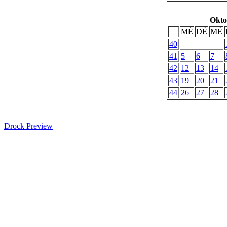
Okto
MÉ
DË
MË
40
41
5
6
7
42
12
13
14
43
19
20
21
44
26
27
28
Drock Preview