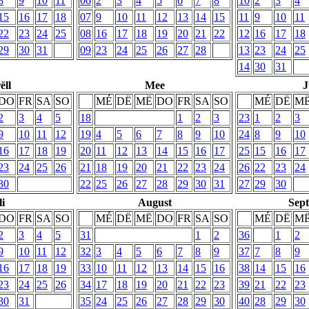
8
9
10
11
06
2
3
4
5
6
7
8
10
2
3
4
15
16
17
18
07
9
10
11
12
13
14
15
11
9
10
11
22
23
24
25
08
16
17
18
19
20
21
22
12
16
17
18
29
30
31
09
23
24
25
26
27
28
13
23
24
25
14
30
31
ëll
Mee
J
DO
FR
SA
SO
MÉ
DË
MË
DO
FR
SA
SO
MÉ
DË
M
2
3
4
5
18
1
2
3
23
1
2
3
9
10
11
12
19
4
5
6
7
8
9
10
24
8
9
10
16
17
18
19
20
11
12
13
14
15
16
17
25
15
16
17
23
24
25
26
21
18
19
20
21
22
23
24
26
22
23
24
30
22
25
26
27
28
29
30
31
27
29
30
li
August
Sep
DO
FR
SA
SO
MÉ
DË
MË
DO
FR
SA
SO
MÉ
DË
M
2
3
4
5
31
1
2
36
1
2
9
10
11
12
32
3
4
5
6
7
8
9
37
7
8
9
16
17
18
19
33
10
11
12
13
14
15
16
38
14
15
16
23
24
25
26
34
17
18
19
20
21
22
23
39
21
22
23
30
31
35
24
25
26
27
28
29
30
40
28
29
30