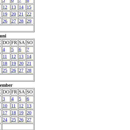
5
6
7
8
12
13
14
15
19
20
21
22
26
27
28
29
uni
Ë
DO
FR
SA
SO
4
5
6
7
11
12
13
14
18
19
20
21
25
26
27
28
tember
Ë
DO
FR
SA
SO
3
4
5
6
10
11
12
13
17
18
19
20
24
25
26
27