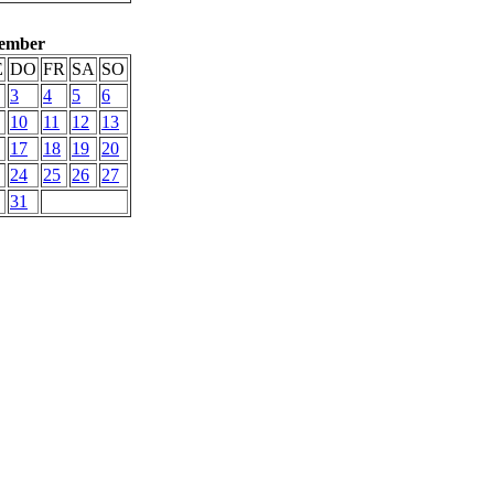
ember
Ë
DO
FR
SA
SO
3
4
5
6
10
11
12
13
17
18
19
20
24
25
26
27
31