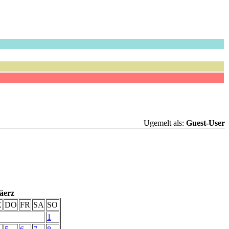
Ugemelt als:
Guest-User
äerz
Ë
DO
FR
SA
SO
1