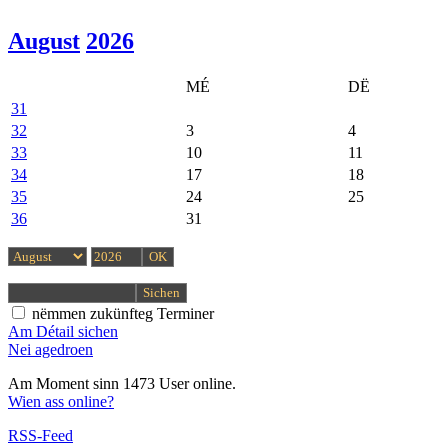
August
2026
MÉ
DË
31
32
3
4
33
10
11
34
17
18
35
24
25
36
31
nëmmen zukünfteg Terminer
Am Détail sichen
Nei agedroen
Am Moment sinn 1473 User online.
Wien ass online?
RSS-Feed