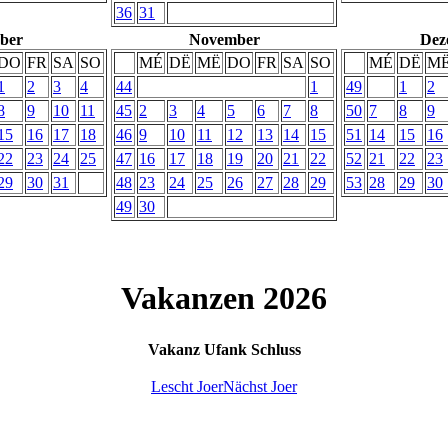
36
31
ber
November
Dez
DO
FR
SA
SO
MÉ
DË
MË
DO
FR
SA
SO
MÉ
DË
M
1
2
3
4
44
1
49
1
2
8
9
10
11
45
2
3
4
5
6
7
8
50
7
8
9
15
16
17
18
46
9
10
11
12
13
14
15
51
14
15
16
22
23
24
25
47
16
17
18
19
20
21
22
52
21
22
23
29
30
31
48
23
24
25
26
27
28
29
53
28
29
30
49
30
Vakanzen 2026
Vakanz
Ufank
Schluss
Lescht Joer
Nächst Joer