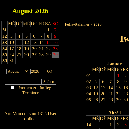
August
2026
Haut
MÉ
DË
MË
DO
FR
SA
SO
FoFa-Kalenner » 2026
31
1
2
Iw
32
3
4
5
6
7
8
9
33
10
11
12
13
14
15
16
34
17
18
19
20
21
22
23
35
24
25
26
27
28
29
30
36
31
Januar
MÉ
DË
MË
DO
FR
01
1
2
02
5
6
7
8
9
nëmmen zukünfteg
03
12
13
14
15
16
Terminer
04
19
20
21
22
23
Am Détail sichen
05
26
27
28
29
30
Nei agedroen
Abrëll
Am Moment sinn 1315 User
MÉ
DË
MË
DO
FR
online.
14
1
2
3
Wien ass online?