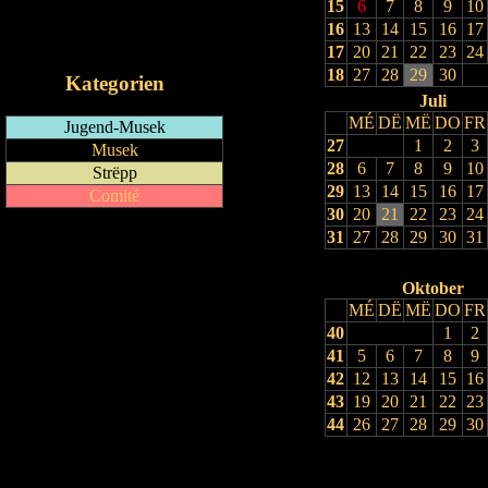
15
6
7
8
9
10
RSS-Feed
16
13
14
15
16
17
iCalendar-Feed
17
20
21
22
23
24
18
27
28
29
30
Kategorien
Juli
MÉ
DË
MË
DO
FR
Jugend-Musek
27
1
2
3
Musek
28
6
7
8
9
10
Strëpp
29
13
14
15
16
17
Comité
30
20
21
22
23
24
31
27
28
29
30
31
Oktober
MÉ
DË
MË
DO
FR
40
1
2
41
5
6
7
8
9
42
12
13
14
15
16
43
19
20
21
22
23
44
26
27
28
29
30