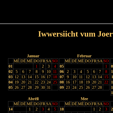
Haut
Dëss Woch
Dëse Mount
Dëst
Umellen
Iwwersiicht vum Joer
Lescht Joer
Nächst Joer
Januar
Februar
MÉ
DË
MË
DO
FR
SA
SO
MÉ
DË
MË
DO
FR
SA
SO
01
1
2
3
4
05
1
0
02
5
6
7
8
9
10
11
06
2
3
4
5
6
7
8
1
03
12
13
14
15
16
17
18
07
9
10
11
12
13
14
15
1
04
19
20
21
22
23
24
25
08
16
17
18
19
20
21
22
1
05
26
27
28
29
30
31
09
23
24
25
26
27
28
1
1
Abrëll
Mee
MÉ
DË
MË
DO
FR
SA
SO
MÉ
DË
MË
DO
FR
SA
SO
14
1
2
3
4
5
18
1
2
3
2