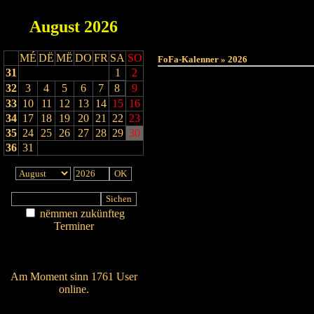
August
2026
MÉ
DË
MË
DO
FR
SA
SO
FoFa-Kalenner » 2026
31
1
2
32
3
4
5
6
7
8
9
33
10
11
12
13
14
15
16
34
17
18
19
20
21
22
23
35
24
25
26
27
28
29
30
36
31
nëmmen zukünfteg
Terminer
Am Détail sichen
Nei agedroen
Am Moment sinn 1761 User
online.
Wien ass online?