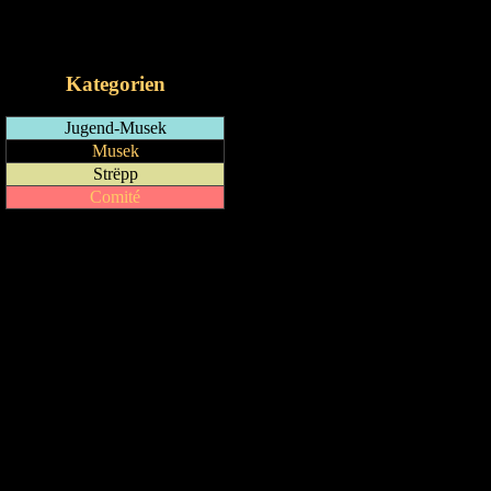
RSS-Feed
iCalendar-Feed
Kategorien
Jugend-Musek
Musek
Strëpp
Comité