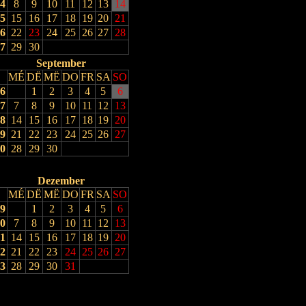
4
8
9
10
11
12
13
14
5
15
16
17
18
19
20
21
6
22
23
24
25
26
27
28
7
29
30
September
MÉ
DË
MË
DO
FR
SA
SO
6
1
2
3
4
5
6
7
7
8
9
10
11
12
13
8
14
15
16
17
18
19
20
9
21
22
23
24
25
26
27
0
28
29
30
Dezember
MÉ
DË
MË
DO
FR
SA
SO
9
1
2
3
4
5
6
0
7
8
9
10
11
12
13
1
14
15
16
17
18
19
20
2
21
22
23
24
25
26
27
3
28
29
30
31