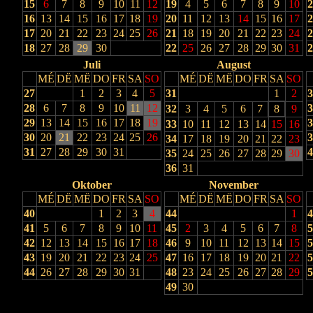
15
6
7
8
9
10
11
12
19
4
5
6
7
8
9
10
2
16
13
14
15
16
17
18
19
20
11
12
13
14
15
16
17
2
17
20
21
22
23
24
25
26
21
18
19
20
21
22
23
24
2
18
27
28
29
30
22
25
26
27
28
29
30
31
2
Juli
August
MÉ
DË
MË
DO
FR
SA
SO
MÉ
DË
MË
DO
FR
SA
SO
27
1
2
3
4
5
31
1
2
3
28
6
7
8
9
10
11
12
3
32
3
4
5
6
7
8
9
29
13
14
15
16
17
18
19
3
33
10
11
12
13
14
15
16
30
20
21
22
23
24
25
26
3
34
17
18
19
20
21
22
23
31
27
28
29
30
31
4
35
24
25
26
27
28
29
30
36
31
Oktober
November
MÉ
DË
MË
DO
FR
SA
SO
MÉ
DË
MË
DO
FR
SA
SO
40
1
2
3
4
44
1
4
41
5
6
7
8
9
10
11
45
2
3
4
5
6
7
8
5
42
12
13
14
15
16
17
18
46
9
10
11
12
13
14
15
5
43
19
20
21
22
23
24
25
47
16
17
18
19
20
21
22
5
44
26
27
28
29
30
31
48
23
24
25
26
27
28
29
5
49
30