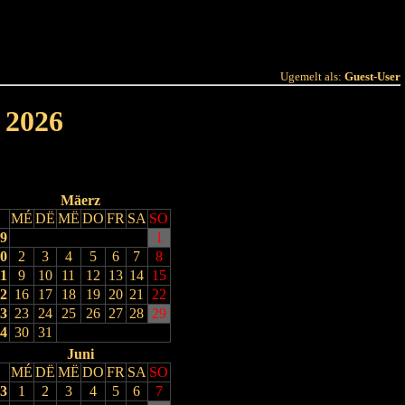
 Joer
Terminlëscht
Ugemelt als:
Guest-User
 2026
Mäerz
MÉ
DË
MË
DO
FR
SA
SO
9
1
0
2
3
4
5
6
7
8
1
9
10
11
12
13
14
15
2
16
17
18
19
20
21
22
3
23
24
25
26
27
28
29
4
30
31
Juni
MÉ
DË
MË
DO
FR
SA
SO
3
1
2
3
4
5
6
7