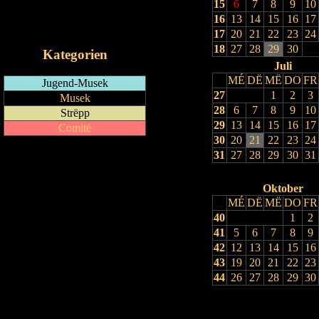
15
6
7
8
9
10
RSS-Feed
16
13
14
15
16
17
iCalendar-Feed
17
20
21
22
23
24
18
27
28
29
30
Kategorien
Juli
MÉ
DË
MË
DO
FR
Jugend-Musek
27
1
2
3
Musek
28
6
7
8
9
10
Strëpp
29
13
14
15
16
17
Comité
30
20
21
22
23
24
31
27
28
29
30
31
Oktober
MÉ
DË
MË
DO
FR
40
1
2
41
5
6
7
8
9
42
12
13
14
15
16
43
19
20
21
22
23
44
26
27
28
29
30