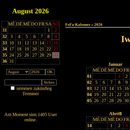
August
2026
Haut
MÉ
DË
MË
DO
FR
SA
SO
FoFa-Kalenner » 2026
31
1
2
Iw
32
3
4
5
6
7
8
9
33
10
11
12
13
14
15
16
34
17
18
19
20
21
22
23
35
24
25
26
27
28
29
30
36
31
Januar
MÉ
DË
MË
DO
FR
01
1
2
02
5
6
7
8
9
nëmmen zukünfteg
03
12
13
14
15
16
Terminer
04
19
20
21
22
23
Am Détail sichen
05
26
27
28
29
30
Nei agedroen
Abrëll
Am Moment sinn 1405 User
MÉ
DË
MË
DO
FR
online.
14
1
2
3
Wien ass online?