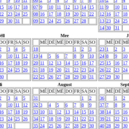
8
9
10
11
06
2
3
4
5
6
7
8
10
2
3
4
15
16
17
18
07
9
10
11
12
13
14
15
11
9
10
11
22
23
24
25
08
16
17
18
19
20
21
22
12
16
17
18
29
30
31
09
23
24
25
26
27
28
13
23
24
25
14
30
31
ëll
Mee
J
DO
FR
SA
SO
MÉ
DË
MË
DO
FR
SA
SO
MÉ
DË
M
2
3
4
5
18
1
2
3
23
1
2
3
9
10
11
12
19
4
5
6
7
8
9
10
24
8
9
10
16
17
18
19
20
11
12
13
14
15
16
17
25
15
16
17
23
24
25
26
21
18
19
20
21
22
23
24
26
22
23
24
30
22
25
26
27
28
29
30
31
27
29
30
li
August
Sep
DO
FR
SA
SO
MÉ
DË
MË
DO
FR
SA
SO
MÉ
DË
M
2
3
4
5
31
1
2
36
1
2
9
10
11
12
32
3
4
5
6
7
8
9
37
7
8
9
16
17
18
19
33
10
11
12
13
14
15
16
38
14
15
16
23
24
25
26
34
17
18
19
20
21
22
23
39
21
22
23
30
31
35
24
25
26
27
28
29
30
40
28
29
30