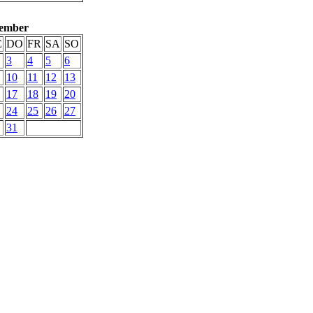
ember
Ë
DO
FR
SA
SO
3
4
5
6
10
11
12
13
17
18
19
20
24
25
26
27
31