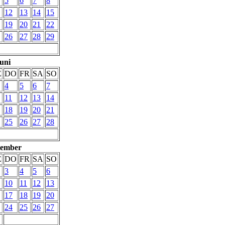
5
6
7
8
12
13
14
15
19
20
21
22
26
27
28
29
uni
Ë
DO
FR
SA
SO
4
5
6
7
11
12
13
14
18
19
20
21
25
26
27
28
tember
Ë
DO
FR
SA
SO
3
4
5
6
10
11
12
13
17
18
19
20
24
25
26
27