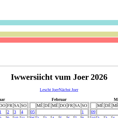
Iwwersiicht vum Joer 2026
Lescht Joer
Nächst Joer
uar
Februar
M
DO
FR
SA
SO
MÉ
DË
MË
DO
FR
SA
SO
MÉ
DË
M
1
2
3
4
05
1
09