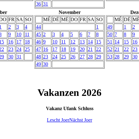
36
31
ber
November
Dez
DO
FR
SA
SO
MÉ
DË
MË
DO
FR
SA
SO
MÉ
DË
M
1
2
3
4
44
1
49
1
2
8
9
10
11
45
2
3
4
5
6
7
8
50
7
8
9
15
16
17
18
46
9
10
11
12
13
14
15
51
14
15
16
22
23
24
25
47
16
17
18
19
20
21
22
52
21
22
23
29
30
31
48
23
24
25
26
27
28
29
53
28
29
30
49
30
Vakanzen 2026
Vakanz
Ufank
Schluss
Lescht Joer
Nächst Joer