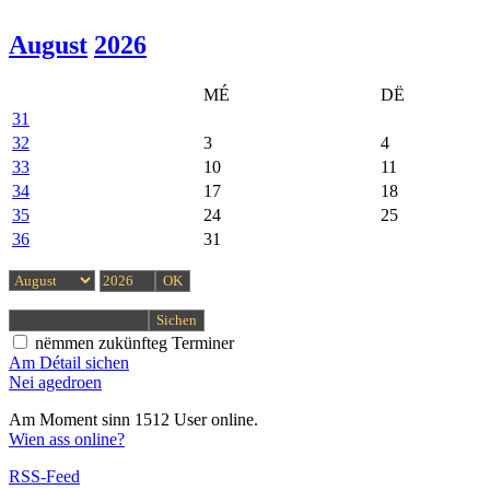
August
2026
MÉ
DË
31
32
3
4
33
10
11
34
17
18
35
24
25
36
31
nëmmen zukünfteg Terminer
Am Détail sichen
Nei agedroen
Am Moment sinn 1512 User online.
Wien ass online?
RSS-Feed