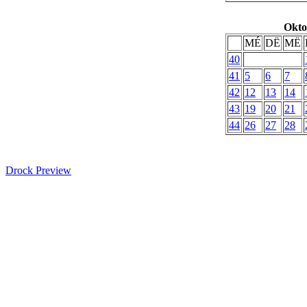
Okto
MÉ
DË
MË
40
41
5
6
7
42
12
13
14
43
19
20
21
44
26
27
28
Drock Preview