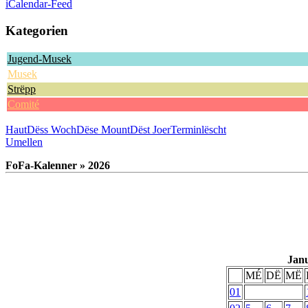
iCalendar-Feed
Kategorien
Jugend-Musek
Musek
Strëpp
Comité
Haut
Dëss Woch
Dëse Mount
Dëst Joer
Terminlëscht
Umellen
FoFa-Kalenner » 2026
Jan
MÉ
DË
MË
01