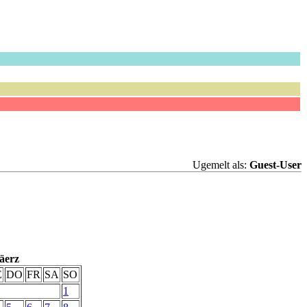
Ugemelt als:
Guest-User
äerz
Ë
DO
FR
SA
SO
1