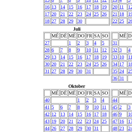
16
13
14
15
16
17
18
19
20
11
1
17
20
21
22
23
24
25
26
21
18
1
18
27
28
29
30
22
25
2
Juli
MÉ
DË
MË
DO
FR
SA
SO
MÉ
D
27
1
2
3
4
5
31
28
6
7
8
9
10
11
12
32
3
4
29
13
14
15
16
17
18
19
33
10
1
30
20
21
22
23
24
25
26
34
17
1
31
27
28
29
30
31
35
24
2
36
31
Oktober
MÉ
DË
MË
DO
FR
SA
SO
MÉ
D
40
1
2
3
4
44
41
5
6
7
8
9
10
11
45
2
3
42
12
13
14
15
16
17
18
46
9
1
43
19
20
21
22
23
24
25
47
16
1
44
26
27
28
29
30
31
48
23
2