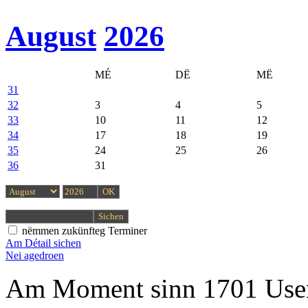
August
2026
MÉ
DË
MË
31
32
3
4
5
33
10
11
12
34
17
18
19
35
24
25
26
36
31
nëmmen zukünfteg Terminer
Am Détail sichen
Nei agedroen
Am Moment sinn 1701 User