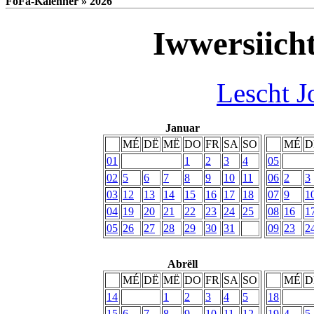
FoFa-Kalenner » 2026
Iwwersiich
Lescht J
Januar
MÉ
DË
MË
DO
FR
SA
SO
MÉ
D
01
1
2
3
4
05
02
5
6
7
8
9
10
11
06
2
3
03
12
13
14
15
16
17
18
07
9
1
04
19
20
21
22
23
24
25
08
16
1
05
26
27
28
29
30
31
09
23
2
Abrëll
MÉ
DË
MË
DO
FR
SA
SO
MÉ
D
14
1
2
3
4
5
18
15
6
7
8
9
10
11
12
19
4
5