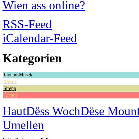
Wien ass online?
RSS-Feed
iCalendar-Feed
Kategorien
Jugend-Musek
Musek
Strëpp
Comité
Haut
Dëss Woch
Dëse Moun
Umellen