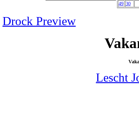
49
30
Drock Preview
Vaka
Vak
Lescht J