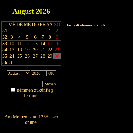
August
2026
MÉ
DË
MË
DO
FR
SA
SO
FoFa-Kalenner » 2026
31
1
2
32
3
4
5
6
7
8
9
33
10
11
12
13
14
15
16
34
17
18
19
20
21
22
23
35
24
25
26
27
28
29
30
36
31
nëmmen zukünfteg
Terminer
Am Détail sichen
Nei agedroen
Am Moment sinn 1255 User
online.
Wien ass online?