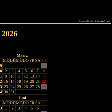
 Joer
Terminlëscht
Ugemelt als:
Guest-User
 2026
Mäerz
MÉ
DË
MË
DO
FR
SA
SO
9
1
0
2
3
4
5
6
7
8
1
9
10
11
12
13
14
15
2
16
17
18
19
20
21
22
3
23
24
25
26
27
28
29
4
30
31
Juni
MÉ
DË
MË
DO
FR
SA
SO
3
1
2
3
4
5
6
7