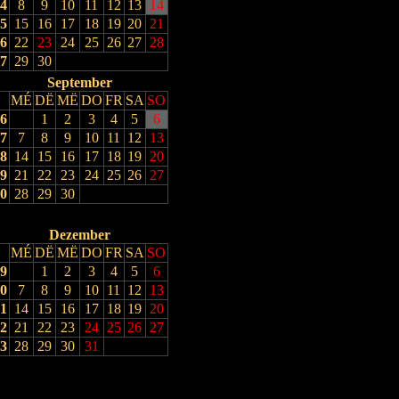
4
8
9
10
11
12
13
14
5
15
16
17
18
19
20
21
6
22
23
24
25
26
27
28
7
29
30
September
MÉ
DË
MË
DO
FR
SA
SO
6
1
2
3
4
5
6
7
7
8
9
10
11
12
13
8
14
15
16
17
18
19
20
9
21
22
23
24
25
26
27
0
28
29
30
Dezember
MÉ
DË
MË
DO
FR
SA
SO
9
1
2
3
4
5
6
0
7
8
9
10
11
12
13
1
14
15
16
17
18
19
20
2
21
22
23
24
25
26
27
3
28
29
30
31