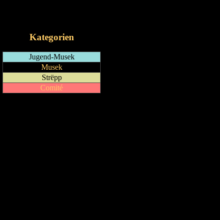
RSS-Feed
iCalendar-Feed
Kategorien
Jugend-Musek
Musek
Strëpp
Comité