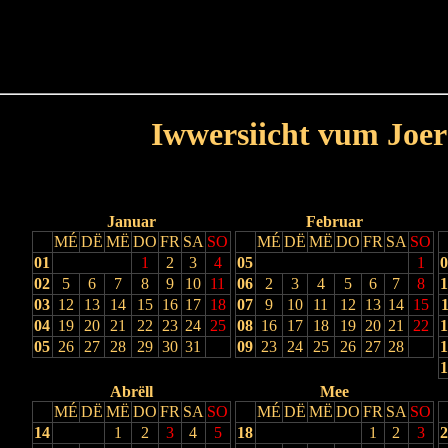
Haut
Dëss Woch
Dëse Mount
Dëst
Umellen
Iwwersiicht vum Joer
Lescht Joer
Nächst Joer
Januar
Februar
MÉ
DË
MË
DO
FR
SA
SO
MÉ
DË
MË
DO
FR
SA
SO
01
1
2
3
4
05
1
0
02
5
6
7
8
9
10
11
06
2
3
4
5
6
7
8
1
03
12
13
14
15
16
17
18
07
9
10
11
12
13
14
15
1
04
19
20
21
22
23
24
25
08
16
17
18
19
20
21
22
1
05
26
27
28
29
30
31
09
23
24
25
26
27
28
1
1
Abrëll
Mee
MÉ
DË
MË
DO
FR
SA
SO
MÉ
DË
MË
DO
FR
SA
SO
14
1
2
3
4
5
18
1
2
3
2