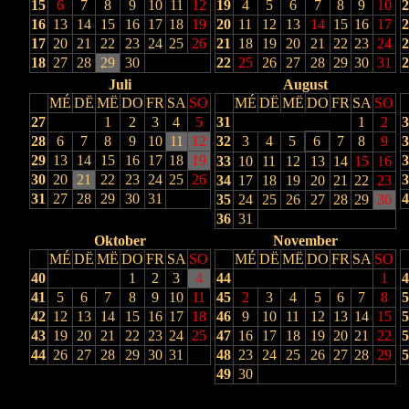
15
6
7
8
9
10
11
12
19
4
5
6
7
8
9
10
2
16
13
14
15
16
17
18
19
20
11
12
13
14
15
16
17
2
17
20
21
22
23
24
25
26
21
18
19
20
21
22
23
24
2
18
27
28
29
30
22
25
26
27
28
29
30
31
2
Juli
August
MÉ
DË
MË
DO
FR
SA
SO
MÉ
DË
MË
DO
FR
SA
SO
27
1
2
3
4
5
31
1
2
3
28
6
7
8
9
10
11
12
32
3
4
5
6
7
8
9
3
29
13
14
15
16
17
18
19
3
33
10
11
12
13
14
15
16
30
20
21
22
23
24
25
26
3
34
17
18
19
20
21
22
23
31
27
28
29
30
31
4
35
24
25
26
27
28
29
30
36
31
Oktober
November
MÉ
DË
MË
DO
FR
SA
SO
MÉ
DË
MË
DO
FR
SA
SO
40
1
2
3
4
44
1
4
41
5
6
7
8
9
10
11
45
2
3
4
5
6
7
8
5
42
12
13
14
15
16
17
18
46
9
10
11
12
13
14
15
5
43
19
20
21
22
23
24
25
47
16
17
18
19
20
21
22
5
44
26
27
28
29
30
31
48
23
24
25
26
27
28
29
5
49
30