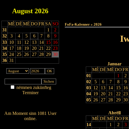
August
2026
Haut
MÉ
DË
MË
DO
FR
SA
SO
FoFa-Kalenner » 2026
31
1
2
32
3
4
5
6
7
8
9
Iw
33
10
11
12
13
14
15
16
34
17
18
19
20
21
22
23
35
24
25
26
27
28
29
30
36
31
Januar
MÉ
DË
MË
DO
FR
01
1
2
02
5
6
7
8
9
nëmmen zukünfteg
03
12
13
14
15
16
Terminer
04
19
20
21
22
23
Am Détail sichen
05
26
27
28
29
30
Nei agedroen
Abrëll
Am Moment sinn 1081 User
online.
MÉ
DË
MË
DO
FR
14
1
2
3
Wien ass online?