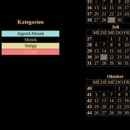
15
6
7
8
9
10
RSS-Feed
16
13
14
15
16
17
iCalendar-Feed
17
20
21
22
23
24
18
27
28
29
30
Kategorien
Juli
MÉ
DË
MË
DO
FR
Jugend-Musek
27
1
2
3
Musek
28
6
7
8
9
10
Strëpp
29
13
14
15
16
17
Comité
30
20
21
22
23
24
31
27
28
29
30
31
Oktober
MÉ
DË
MË
DO
FR
40
1
2
41
5
6
7
8
9
42
12
13
14
15
16
43
19
20
21
22
23
44
26
27
28
29
30