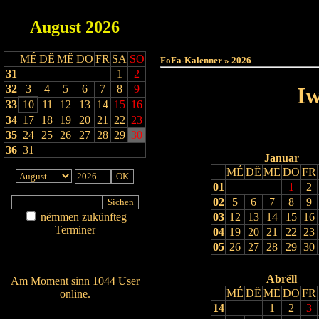
August
2026
Haut
MÉ
DË
MË
DO
FR
SA
SO
FoFa-Kalenner » 2026
31
1
2
32
3
4
5
6
7
8
9
Iw
33
10
11
12
13
14
15
16
34
17
18
19
20
21
22
23
35
24
25
26
27
28
29
30
36
31
Januar
MÉ
DË
MË
DO
FR
01
1
2
02
5
6
7
8
9
nëmmen zukünfteg
03
12
13
14
15
16
Terminer
04
19
20
21
22
23
Am Détail sichen
05
26
27
28
29
30
Nei agedroen
Abrëll
Am Moment sinn 1044 User
MÉ
DË
MË
DO
FR
online.
14
1
2
3
Wien ass online?