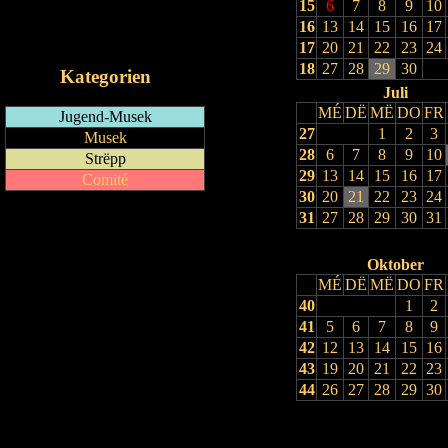
15
6
7
8
9
10
RSS-Feed
16
13
14
15
16
17
iCalendar-Feed
17
20
21
22
23
24
18
27
28
29
30
Kategorien
Juli
MÉ
DË
MË
DO
FR
Jugend-Musek
27
1
2
3
Musek
28
6
7
8
9
10
Strëpp
29
13
14
15
16
17
Comité
30
20
21
22
23
24
31
27
28
29
30
31
Oktober
MÉ
DË
MË
DO
FR
40
1
2
41
5
6
7
8
9
42
12
13
14
15
16
43
19
20
21
22
23
44
26
27
28
29
30