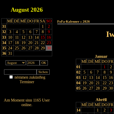
August
2026
Haut
MÉ
DË
MË
DO
FR
SA
SO
FoFa-Kalenner » 2026
31
1
2
32
3
4
5
6
7
8
9
Iw
33
10
11
12
13
14
15
16
34
17
18
19
20
21
22
23
35
24
25
26
27
28
29
30
36
31
Januar
MÉ
DË
MË
DO
FR
01
1
2
02
5
6
7
8
9
nëmmen zukünfteg
03
12
13
14
15
16
Terminer
04
19
20
21
22
23
Am Détail sichen
05
26
27
28
29
30
Nei agedroen
Abrëll
Am Moment sinn 1165 User
online.
MÉ
DË
MË
DO
FR
14
1
2
3
Wien ass online?