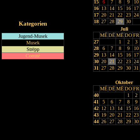
15
6
7
8
9
10
RSS-Feed
16
13
14
15
16
17
iCalendar-Feed
17
20
21
22
23
24
18
27
28
29
30
Kategorien
Juli
MÉ
DË
MË
DO
FR
Jugend-Musek
27
1
2
3
Musek
28
6
7
8
9
10
Strëpp
29
13
14
15
16
17
Comité
30
20
21
22
23
24
31
27
28
29
30
31
Oktober
MÉ
DË
MË
DO
FR
40
1
2
41
5
6
7
8
9
42
12
13
14
15
16
43
19
20
21
22
23
44
26
27
28
29
30