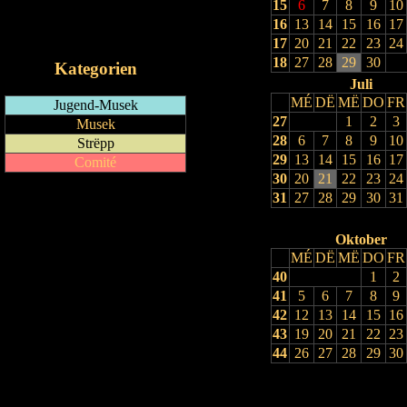
15
6
7
8
9
10
RSS-Feed
16
13
14
15
16
17
iCalendar-Feed
17
20
21
22
23
24
18
27
28
29
30
Kategorien
Juli
MÉ
DË
MË
DO
FR
Jugend-Musek
27
1
2
3
Musek
28
6
7
8
9
10
Strëpp
29
13
14
15
16
17
Comité
30
20
21
22
23
24
31
27
28
29
30
31
Oktober
MÉ
DË
MË
DO
FR
40
1
2
41
5
6
7
8
9
42
12
13
14
15
16
43
19
20
21
22
23
44
26
27
28
29
30