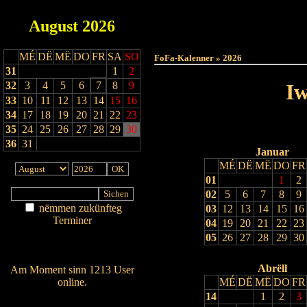
August
2026
Haut
MÉ
DË
MË
DO
FR
SA
SO
FoFa-Kalenner » 2026
31
1
2
32
3
4
5
6
7
8
9
Iw
33
10
11
12
13
14
15
16
34
17
18
19
20
21
22
23
35
24
25
26
27
28
29
30
36
31
Januar
MÉ
DË
MË
DO
FR
01
1
2
02
5
6
7
8
9
nëmmen zukünfteg
03
12
13
14
15
16
Terminer
04
19
20
21
22
23
Am Détail sichen
05
26
27
28
29
30
Nei agedroen
Abrëll
Am Moment sinn 1213 User
online.
MÉ
DË
MË
DO
FR
14
1
2
3
Wien ass online?