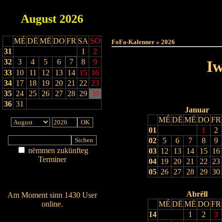
August
2026
Haut
MÉ
DË
MË
DO
FR
SA
SO
FoFa-Kalenner » 2026
31
1
2
32
3
4
5
6
7
8
9
Iw
33
10
11
12
13
14
15
16
34
17
18
19
20
21
22
23
35
24
25
26
27
28
29
30
36
31
Januar
MÉ
DË
MË
DO
FR
01
1
2
02
5
6
7
8
9
nëmmen zukünfteg
03
12
13
14
15
16
Terminer
04
19
20
21
22
23
Am Détail sichen
05
26
27
28
29
30
Nei agedroen
Abrëll
Am Moment sinn 1430 User
online.
MÉ
DË
MË
DO
FR
14
1
2
3
Wien ass online?