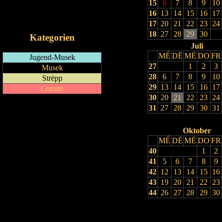
15
6
7
8
9
10
RSS-Feed
16
13
14
15
16
17
iCalendar-Feed
17
20
21
22
23
24
18
27
28
29
30
Kategorien
Juli
MÉ
DË
MË
DO
FR
Jugend-Musek
27
1
2
3
Musek
28
6
7
8
9
10
Strëpp
29
13
14
15
16
17
Comité
30
20
21
22
23
24
31
27
28
29
30
31
Oktober
MÉ
DË
MË
DO
FR
40
1
2
41
5
6
7
8
9
42
12
13
14
15
16
43
19
20
21
22
23
44
26
27
28
29
30