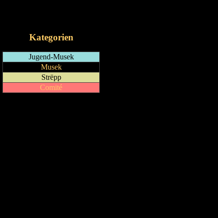
RSS-Feed
iCalendar-Feed
Kategorien
Jugend-Musek
Musek
Strëpp
Comité