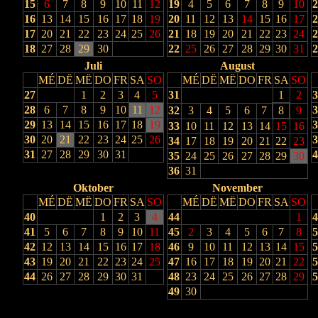
15
6
7
8
9
10
11
12
19
4
5
6
7
8
9
10
2
16
13
14
15
16
17
18
19
20
11
12
13
14
15
16
17
2
17
20
21
22
23
24
25
26
21
18
19
20
21
22
23
24
2
18
27
28
29
30
22
25
26
27
28
29
30
31
2
Juli
August
MÉ
DË
MË
DO
FR
SA
SO
MÉ
DË
MË
DO
FR
SA
SO
27
1
2
3
4
5
31
1
2
3
28
6
7
8
9
10
11
12
3
32
3
4
5
6
7
8
9
29
13
14
15
16
17
18
19
3
33
10
11
12
13
14
15
16
30
20
21
22
23
24
25
26
3
34
17
18
19
20
21
22
23
31
27
28
29
30
31
4
35
24
25
26
27
28
29
30
36
31
Oktober
November
MÉ
DË
MË
DO
FR
SA
SO
MÉ
DË
MË
DO
FR
SA
SO
40
1
2
3
4
44
1
4
41
5
6
7
8
9
10
11
45
2
3
4
5
6
7
8
5
42
12
13
14
15
16
17
18
46
9
10
11
12
13
14
15
5
43
19
20
21
22
23
24
25
47
16
17
18
19
20
21
22
5
44
26
27
28
29
30
31
48
23
24
25
26
27
28
29
5
49
30