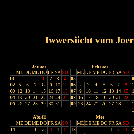
Haut
Dëss Woch
Dëse Mount
Dëst
Umellen
Iwwersiicht vum Joer
Lescht Joer
Nächst Joer
Januar
Februar
MÉ
DË
MË
DO
FR
SA
SO
MÉ
DË
MË
DO
FR
SA
SO
01
1
2
3
4
05
1
0
02
5
6
7
8
9
10
11
06
2
3
4
5
6
7
8
1
03
12
13
14
15
16
17
18
07
9
10
11
12
13
14
15
1
04
19
20
21
22
23
24
25
08
16
17
18
19
20
21
22
1
05
26
27
28
29
30
31
09
23
24
25
26
27
28
1
1
Abrëll
Mee
MÉ
DË
MË
DO
FR
SA
SO
MÉ
DË
MË
DO
FR
SA
SO
14
1
2
3
4
5
18
1
2
3
2