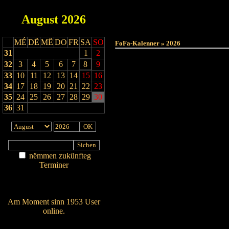
August
2026
MÉ
DË
MË
DO
FR
SA
SO
FoFa-Kalenner » 2026
31
1
2
32
3
4
5
6
7
8
9
33
10
11
12
13
14
15
16
34
17
18
19
20
21
22
23
35
24
25
26
27
28
29
30
36
31
nëmmen zukünfteg
Terminer
Am Détail sichen
Nei agedroen
Am Moment sinn 1953 User
online.
Wien ass online?