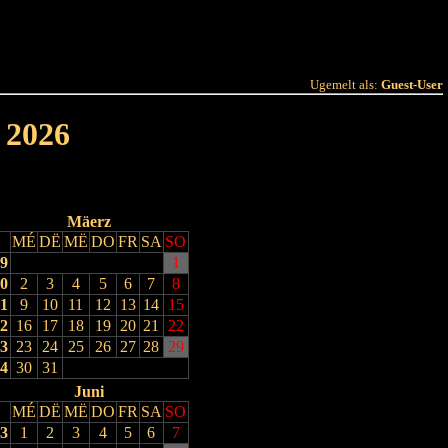
 Joer
Terminlëscht
Ugemelt als:
Guest-User
 2026
Mäerz
MÉ
DË
MË
DO
FR
SA
SO
9
1
0
2
3
4
5
6
7
8
1
9
10
11
12
13
14
15
2
16
17
18
19
20
21
22
3
23
24
25
26
27
28
29
4
30
31
Juni
MÉ
DË
MË
DO
FR
SA
SO
3
1
2
3
4
5
6
7