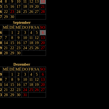
4
8
9
10
11
12
13
14
5
15
16
17
18
19
20
21
6
22
23
24
25
26
27
28
7
29
30
September
MÉ
DË
MË
DO
FR
SA
SO
6
1
2
3
4
5
6
7
7
8
9
10
11
12
13
8
14
15
16
17
18
19
20
9
21
22
23
24
25
26
27
0
28
29
30
Dezember
MÉ
DË
MË
DO
FR
SA
SO
9
1
2
3
4
5
6
0
7
8
9
10
11
12
13
1
14
15
16
17
18
19
20
2
21
22
23
24
25
26
27
3
28
29
30
31