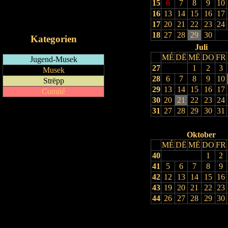
15
6
7
8
9
10
RSS-Feed
16
13
14
15
16
17
iCalendar-Feed
17
20
21
22
23
24
18
27
28
29
30
Kategorien
Juli
MÉ
DË
MË
DO
FR
Jugend-Musek
27
1
2
3
Musek
28
6
7
8
9
10
Strëpp
29
13
14
15
16
17
Comité
30
20
21
22
23
24
31
27
28
29
30
31
Oktober
MÉ
DË
MË
DO
FR
40
1
2
41
5
6
7
8
9
42
12
13
14
15
16
43
19
20
21
22
23
44
26
27
28
29
30