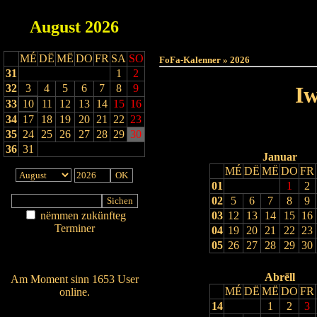
August
2026
Haut
MÉ
DË
MË
DO
FR
SA
SO
FoFa-Kalenner » 2026
31
1
2
32
3
4
5
6
7
8
9
Iw
33
10
11
12
13
14
15
16
34
17
18
19
20
21
22
23
35
24
25
26
27
28
29
30
36
31
Januar
MÉ
DË
MË
DO
FR
01
1
2
02
5
6
7
8
9
nëmmen zukünfteg
03
12
13
14
15
16
Terminer
04
19
20
21
22
23
Am Détail sichen
05
26
27
28
29
30
Nei agedroen
Abrëll
Am Moment sinn 1653 User
MÉ
DË
MË
DO
FR
online.
14
1
2
3
Wien ass online?