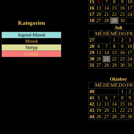
15
6
7
8
9
10
RSS-Feed
16
13
14
15
16
17
iCalendar-Feed
17
20
21
22
23
24
18
27
28
29
30
Kategorien
Juli
MÉ
DË
MË
DO
FR
Jugend-Musek
27
1
2
3
Musek
28
6
7
8
9
10
Strëpp
29
13
14
15
16
17
Comité
30
20
21
22
23
24
31
27
28
29
30
31
Oktober
MÉ
DË
MË
DO
FR
40
1
2
41
5
6
7
8
9
42
12
13
14
15
16
43
19
20
21
22
23
44
26
27
28
29
30