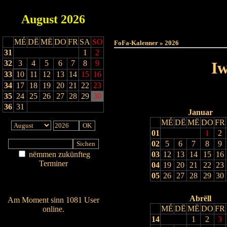
August
2026
Haut
MÉ
DË
MË
DO
FR
SA
SO
FoFa-Kalenner » 2026
31
1
2
32
3
4
5
6
7
8
9
Iw
33
10
11
12
13
14
15
16
34
17
18
19
20
21
22
23
35
24
25
26
27
28
29
30
36
31
Januar
MÉ
DË
MË
DO
FR
01
1
2
02
5
6
7
8
9
nëmmen zukünfteg
03
12
13
14
15
16
Terminer
04
19
20
21
22
23
Am Détail sichen
05
26
27
28
29
30
Nei agedroen
Abrëll
Am Moment sinn 1081 User
MÉ
DË
MË
DO
FR
online.
14
1
2
3
Wien ass online?