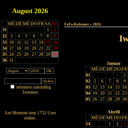
August
2026
Haut
MÉ
DË
MË
DO
FR
SA
SO
FoFa-Kalenner » 2026
31
1
2
Iw
32
3
4
5
6
7
8
9
33
10
11
12
13
14
15
16
34
17
18
19
20
21
22
23
35
24
25
26
27
28
29
30
36
31
Januar
MÉ
DË
MË
DO
FR
01
1
2
02
5
6
7
8
9
nëmmen zukünfteg
03
12
13
14
15
16
Terminer
04
19
20
21
22
23
Am Détail sichen
05
26
27
28
29
30
Nei agedroen
Abrëll
Am Moment sinn 1752 User
MÉ
DË
MË
DO
FR
online.
14
1
2
3
Wien ass online?