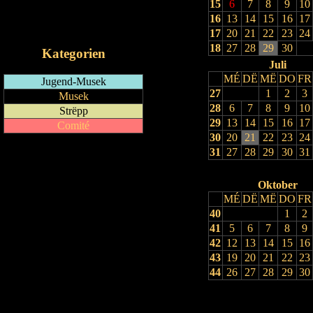
15
6
7
8
9
10
RSS-Feed
16
13
14
15
16
17
iCalendar-Feed
17
20
21
22
23
24
18
27
28
29
30
Kategorien
Juli
MÉ
DË
MË
DO
FR
Jugend-Musek
27
1
2
3
Musek
28
6
7
8
9
10
Strëpp
29
13
14
15
16
17
Comité
30
20
21
22
23
24
31
27
28
29
30
31
Oktober
MÉ
DË
MË
DO
FR
40
1
2
41
5
6
7
8
9
42
12
13
14
15
16
43
19
20
21
22
23
44
26
27
28
29
30