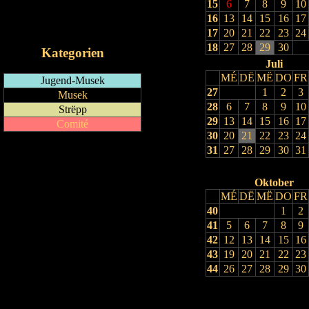
15
6
7
8
9
10
RSS-Feed
16
13
14
15
16
17
iCalendar-Feed
17
20
21
22
23
24
18
27
28
29
30
Kategorien
Juli
MÉ
DË
MË
DO
FR
Jugend-Musek
27
1
2
3
Musek
28
6
7
8
9
10
Strëpp
29
13
14
15
16
17
Comité
30
20
21
22
23
24
31
27
28
29
30
31
Oktober
MÉ
DË
MË
DO
FR
40
1
2
41
5
6
7
8
9
42
12
13
14
15
16
43
19
20
21
22
23
44
26
27
28
29
30