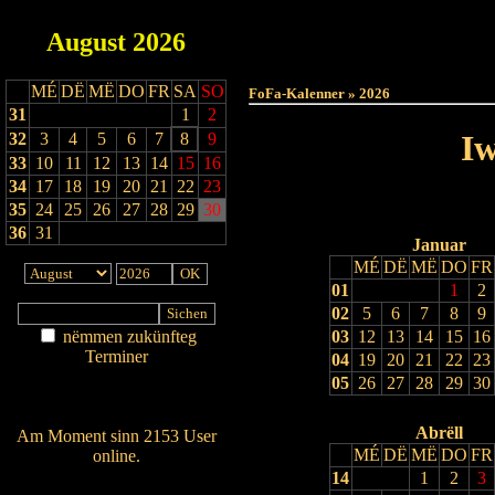
August
2026
Haut
MÉ
DË
MË
DO
FR
SA
SO
FoFa-Kalenner » 2026
31
1
2
Iw
32
3
4
5
6
7
8
9
33
10
11
12
13
14
15
16
34
17
18
19
20
21
22
23
35
24
25
26
27
28
29
30
36
31
Januar
MÉ
DË
MË
DO
FR
01
1
2
02
5
6
7
8
9
nëmmen zukünfteg
03
12
13
14
15
16
Terminer
04
19
20
21
22
23
Am Détail sichen
05
26
27
28
29
30
Nei agedroen
Abrëll
Am Moment sinn 2153 User
MÉ
DË
MË
DO
FR
online.
14
1
2
3
Wien ass online?