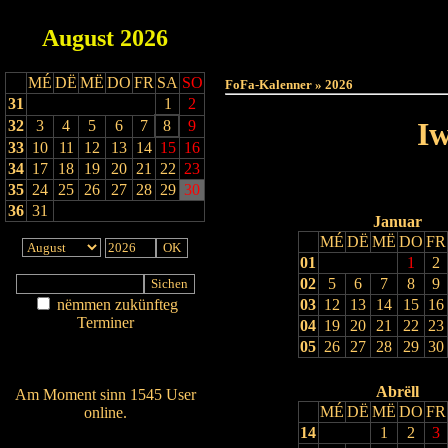
August
2026
Haut
MÉ
DË
MË
DO
FR
SA
SO
FoFa-Kalenner » 2026
31
1
2
Iw
32
3
4
5
6
7
8
9
33
10
11
12
13
14
15
16
34
17
18
19
20
21
22
23
35
24
25
26
27
28
29
30
36
31
Januar
MÉ
DË
MË
DO
FR
01
1
2
02
5
6
7
8
9
nëmmen zukünfteg
03
12
13
14
15
16
Terminer
04
19
20
21
22
23
Am Détail sichen
05
26
27
28
29
30
Nei agedroen
Abrëll
Am Moment sinn 1545 User
MÉ
DË
MË
DO
FR
online.
14
1
2
3
Wien ass online?