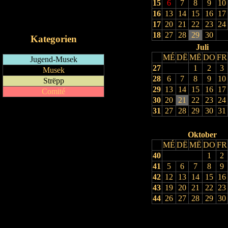
15
6
7
8
9
10
RSS-Feed
16
13
14
15
16
17
iCalendar-Feed
17
20
21
22
23
24
18
27
28
29
30
Kategorien
Juli
MÉ
DË
MË
DO
FR
Jugend-Musek
27
1
2
3
Musek
28
6
7
8
9
10
Strëpp
29
13
14
15
16
17
Comité
30
20
21
22
23
24
31
27
28
29
30
31
Oktober
MÉ
DË
MË
DO
FR
40
1
2
41
5
6
7
8
9
42
12
13
14
15
16
43
19
20
21
22
23
44
26
27
28
29
30