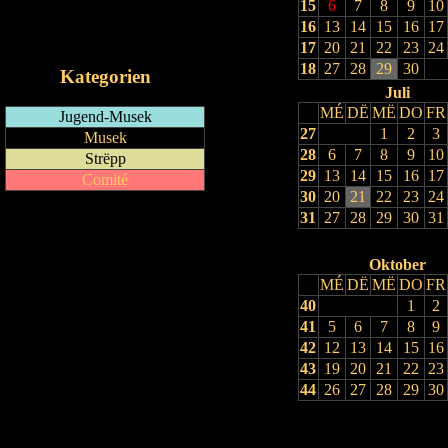
15
6
7
8
9
10
RSS-Feed
16
13
14
15
16
17
iCalendar-Feed
17
20
21
22
23
24
18
27
28
29
30
Kategorien
Juli
MÉ
DË
MË
DO
FR
Jugend-Musek
27
1
2
3
Musek
28
6
7
8
9
10
Strëpp
29
13
14
15
16
17
Comité
30
20
21
22
23
24
31
27
28
29
30
31
Oktober
MÉ
DË
MË
DO
FR
40
1
2
41
5
6
7
8
9
42
12
13
14
15
16
43
19
20
21
22
23
44
26
27
28
29
30