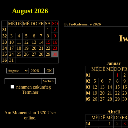
August
2026
Haut
MÉ
DË
MË
DO
FR
SA
SO
FoFa-Kalenner » 2026
31
1
2
Iw
32
3
4
5
6
7
8
9
33
10
11
12
13
14
15
16
34
17
18
19
20
21
22
23
35
24
25
26
27
28
29
30
36
31
Januar
MÉ
DË
MË
DO
FR
01
1
2
02
5
6
7
8
9
nëmmen zukünfteg
03
12
13
14
15
16
Terminer
04
19
20
21
22
23
Am Détail sichen
05
26
27
28
29
30
Nei agedroen
Abrëll
Am Moment sinn 1370 User
MÉ
DË
MË
DO
FR
online.
14
1
2
3
Wien ass online?