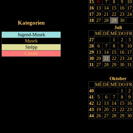
15
6
7
8
9
10
RSS-Feed
16
13
14
15
16
17
iCalendar-Feed
17
20
21
22
23
24
18
27
28
29
30
Kategorien
Juli
MÉ
DË
MË
DO
FR
Jugend-Musek
27
1
2
3
Musek
28
6
7
8
9
10
Strëpp
29
13
14
15
16
17
Comité
30
20
21
22
23
24
31
27
28
29
30
31
Oktober
MÉ
DË
MË
DO
FR
40
1
2
41
5
6
7
8
9
42
12
13
14
15
16
43
19
20
21
22
23
44
26
27
28
29
30