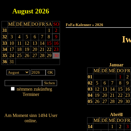
August
2026
Haut
MÉ
DË
MË
DO
FR
SA
SO
FoFa-Kalenner » 2026
31
1
2
Iw
32
3
4
5
6
7
8
9
33
10
11
12
13
14
15
16
34
17
18
19
20
21
22
23
35
24
25
26
27
28
29
30
36
31
Januar
MÉ
DË
MË
DO
FR
01
1
2
02
5
6
7
8
9
nëmmen zukünfteg
03
12
13
14
15
16
Terminer
04
19
20
21
22
23
Am Détail sichen
05
26
27
28
29
30
Nei agedroen
Abrëll
Am Moment sinn 1494 User
MÉ
DË
MË
DO
FR
online.
14
1
2
3
Wien ass online?