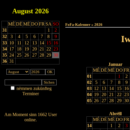
August
2026
Haut
MÉ
DË
MË
DO
FR
SA
SO
FoFa-Kalenner » 2026
31
1
2
Iw
32
3
4
5
6
7
8
9
33
10
11
12
13
14
15
16
34
17
18
19
20
21
22
23
35
24
25
26
27
28
29
30
36
31
Januar
MÉ
DË
MË
DO
FR
01
1
2
02
5
6
7
8
9
nëmmen zukünfteg
03
12
13
14
15
16
Terminer
04
19
20
21
22
23
Am Détail sichen
05
26
27
28
29
30
Nei agedroen
Abrëll
Am Moment sinn 1662 User
MÉ
DË
MË
DO
FR
online.
14
1
2
3
Wien ass online?