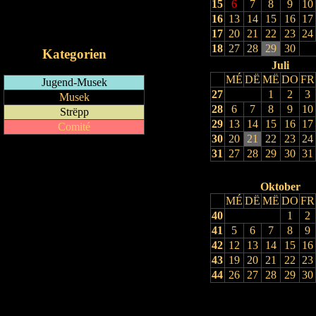
15
6
7
8
9
10
RSS-Feed
16
13
14
15
16
17
iCalendar-Feed
17
20
21
22
23
24
18
27
28
29
30
Kategorien
Juli
MÉ
DË
MË
DO
FR
Jugend-Musek
27
1
2
3
Musek
28
6
7
8
9
10
Strëpp
29
13
14
15
16
17
Comité
30
20
21
22
23
24
31
27
28
29
30
31
Oktober
MÉ
DË
MË
DO
FR
40
1
2
41
5
6
7
8
9
42
12
13
14
15
16
43
19
20
21
22
23
44
26
27
28
29
30