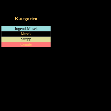
RSS-Feed
iCalendar-Feed
Kategorien
Jugend-Musek
Musek
Strëpp
Comité