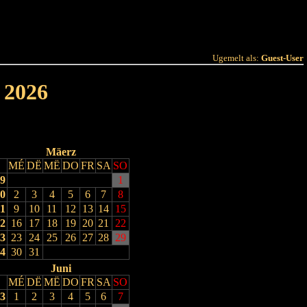
 Joer
Terminlëscht
Ugemelt als:
Guest-User
 2026
Mäerz
MÉ
DË
MË
DO
FR
SA
SO
9
1
0
2
3
4
5
6
7
8
1
9
10
11
12
13
14
15
2
16
17
18
19
20
21
22
3
23
24
25
26
27
28
29
4
30
31
Juni
MÉ
DË
MË
DO
FR
SA
SO
3
1
2
3
4
5
6
7