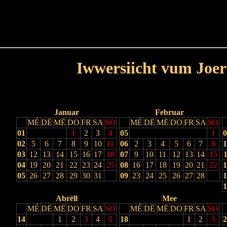
Haut
Dëss Woch
Dëse Mount
Dëst
Umellen
Iwwersiicht vum Joer
Lescht Joer
Nächst Joer
Januar
Februar
MÉ
DË
MË
DO
FR
SA
SO
MÉ
DË
MË
DO
FR
SA
SO
01
1
2
3
4
05
1
0
02
5
6
7
8
9
10
11
06
2
3
4
5
6
7
8
1
03
12
13
14
15
16
17
18
07
9
10
11
12
13
14
15
1
04
19
20
21
22
23
24
25
08
16
17
18
19
20
21
22
1
05
26
27
28
29
30
31
09
23
24
25
26
27
28
1
1
Abrëll
Mee
MÉ
DË
MË
DO
FR
SA
SO
MÉ
DË
MË
DO
FR
SA
SO
14
1
2
3
4
5
18
1
2
3
2