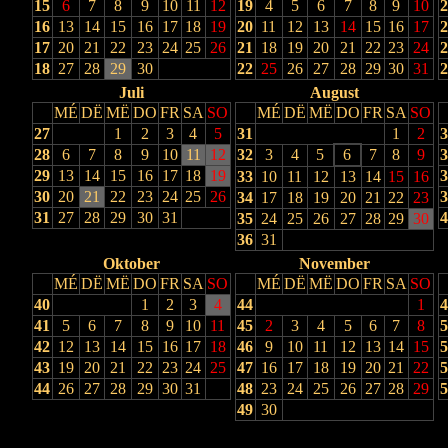
15
6
7
8
9
10
11
12
19
4
5
6
7
8
9
10
2
16
13
14
15
16
17
18
19
20
11
12
13
14
15
16
17
2
17
20
21
22
23
24
25
26
21
18
19
20
21
22
23
24
2
18
27
28
29
30
22
25
26
27
28
29
30
31
2
Juli
August
MÉ
DË
MË
DO
FR
SA
SO
MÉ
DË
MË
DO
FR
SA
SO
27
1
2
3
4
5
31
1
2
3
28
6
7
8
9
10
11
12
32
3
4
5
6
7
8
9
3
29
13
14
15
16
17
18
19
3
33
10
11
12
13
14
15
16
30
20
21
22
23
24
25
26
3
34
17
18
19
20
21
22
23
31
27
28
29
30
31
4
35
24
25
26
27
28
29
30
36
31
Oktober
November
MÉ
DË
MË
DO
FR
SA
SO
MÉ
DË
MË
DO
FR
SA
SO
40
1
2
3
4
44
1
4
41
5
6
7
8
9
10
11
45
2
3
4
5
6
7
8
5
42
12
13
14
15
16
17
18
46
9
10
11
12
13
14
15
5
43
19
20
21
22
23
24
25
47
16
17
18
19
20
21
22
5
44
26
27
28
29
30
31
48
23
24
25
26
27
28
29
5
49
30