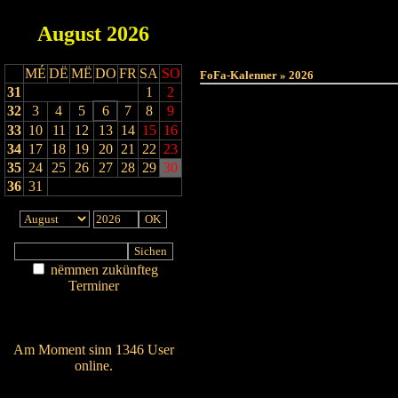
August
2026
MÉ
DË
MË
DO
FR
SA
SO
FoFa-Kalenner » 2026
31
1
2
32
3
4
5
6
7
8
9
33
10
11
12
13
14
15
16
34
17
18
19
20
21
22
23
35
24
25
26
27
28
29
30
36
31
nëmmen zukünfteg
Terminer
Am Détail sichen
Nei agedroen
Am Moment sinn 1346 User
online.
Wien ass online?