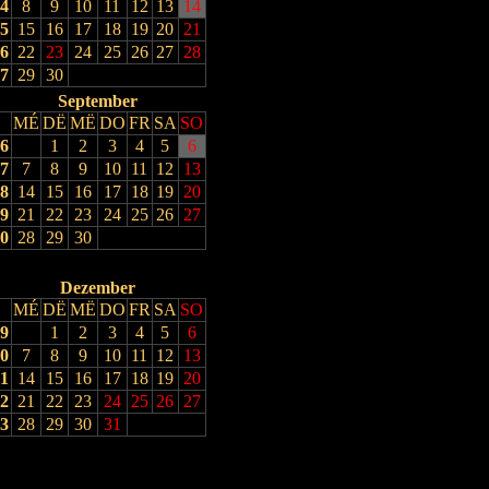
4
8
9
10
11
12
13
14
5
15
16
17
18
19
20
21
6
22
23
24
25
26
27
28
7
29
30
September
MÉ
DË
MË
DO
FR
SA
SO
6
1
2
3
4
5
6
7
7
8
9
10
11
12
13
8
14
15
16
17
18
19
20
9
21
22
23
24
25
26
27
0
28
29
30
Dezember
MÉ
DË
MË
DO
FR
SA
SO
9
1
2
3
4
5
6
0
7
8
9
10
11
12
13
1
14
15
16
17
18
19
20
2
21
22
23
24
25
26
27
3
28
29
30
31